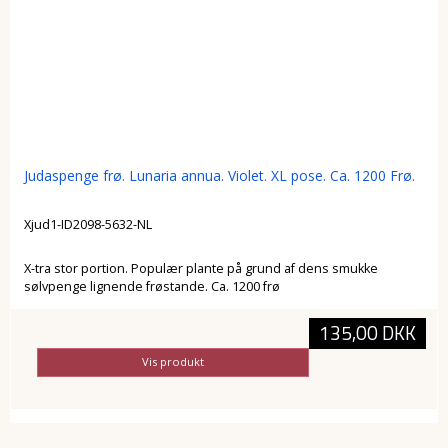
Judaspenge frø. Lunaria annua. Violet. XL pose. Ca. 1200 Frø.
Xjud1-ID2098-5632-NL
X-tra stor portion. Populær plante på grund af dens smukke
sølvpenge lignende frøstande. Ca. 1200 frø
135,00 DKK
Vis produkt