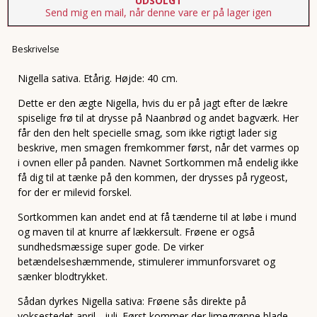
UDSOLGT
Send mig en mail, når denne vare er på lager igen
Beskrivelse
Nigella sativa. Etårig. Højde: 40 cm.
Dette er den ægte Nigella, hvis du er på jagt efter de lækre
spiselige frø til at drysse på Naanbrød og andet bagværk. Her
får den den helt specielle smag, som ikke rigtigt lader sig
beskrive, men smagen fremkommer først, når det varmes op
i ovnen eller på panden. Navnet Sortkommen må endelig ikke
få dig til at tænke på den kommen, der drysses på rygeost,
for der er milevid forskel.
Sortkommen kan andet end at få tænderne til at løbe i mund
og maven til at knurre af lækkersult. Frøene er også
sundhedsmæssige super gode. De virker
betændelseshæmmende, stimulerer immunforsvaret og
sænker blodtrykket.
Sådan dyrkes Nigella sativa: Frøene sås direkte på
voksestedet april - juli. Først kommer der limegrønne blade,