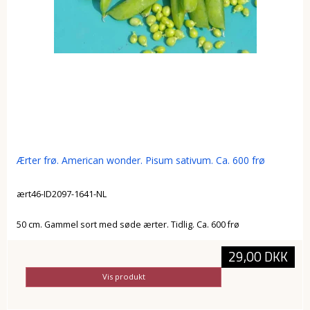
Ærter frø. American wonder. Pisum sativum. Ca. 600 frø
ært46-ID2097-1641-NL
50 cm. Gammel sort med søde ærter. Tidlig. Ca. 600 frø
29,00 DKK
Vis produkt