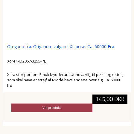
Oregano frø. Origanum vulgare. XL pose. Ca. 60000 Frø.
Xore1-ID2067-3255-PL
X-tra stor portion. Smuk krydderurt. Uundværlig til pizza og retter,
som skal have et strejf af Middelhavslandene over sig. Ca. 60000
frø
145,00 DKK
Vis produkt