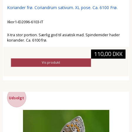
Koriander frø. Coriandrum sativum. XL pose. Ca. 6100 Frø.
Xkor1-ID2096-6103-IT
X-tra stor portion. Særlig god til asiatisk mad. Spindemider hader
koriander. Ca. 6100 frø.
110,00 DKK
Vis produkt
Udsolgt