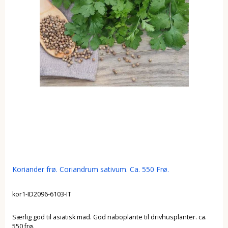
Koriander frø. Coriandrum sativum. Ca. 550 Frø.
kor1-ID2096-6103-IT
Særlig god til asiatisk mad. God naboplante til drivhusplanter. ca.
550 frø.