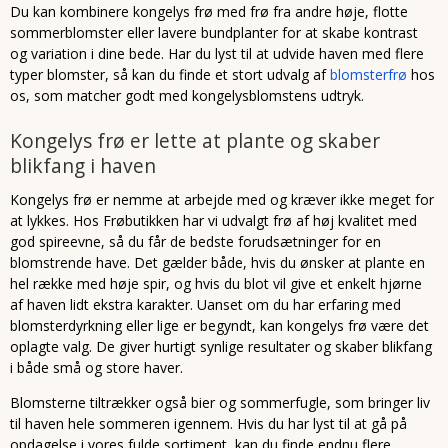
Du kan kombinere kongelys frø med frø fra andre høje, flotte
sommerblomster eller lavere bundplanter for at skabe kontrast
og variation i dine bede. Har du lyst til at udvide haven med flere
typer blomster, så kan du finde et stort udvalg af
blomsterfrø
hos
os, som matcher godt med kongelysblomstens udtryk.
Kongelys frø er lette at plante og skaber
blikfang i haven
Kongelys frø er nemme at arbejde med og kræver ikke meget for
at lykkes. Hos Frøbutikken har vi udvalgt frø af høj kvalitet med
god spireevne, så du får de bedste forudsætninger for en
blomstrende have. Det gælder både, hvis du ønsker at plante en
hel række med høje spir, og hvis du blot vil give et enkelt hjørne
af haven lidt ekstra karakter. Uanset om du har erfaring med
blomsterdyrkning eller lige er begyndt, kan kongelys frø være det
oplagte valg. De giver hurtigt synlige resultater og skaber blikfang
i både små og store haver.
Blomsterne tiltrækker også bier og sommerfugle, som bringer liv
til haven hele sommeren igennem. Hvis du har lyst til at gå på
opdagelse i vores fulde sortiment, kan du finde endnu flere