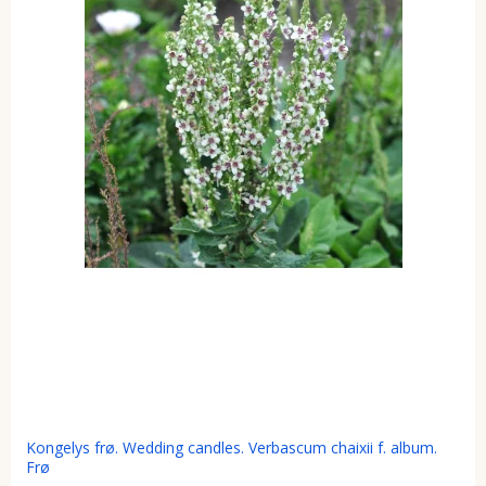
Kongelys frø. Wedding candles. Verbascum chaixii f. album.
Frø