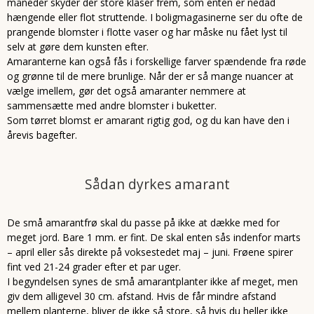
måneder skyder der store klaser frem, som enten er nedad
hængende eller flot struttende. I boligmagasinerne ser du ofte de
prangende blomster i flotte vaser og har måske nu fået lyst til
selv at gøre dem kunsten efter.
Amaranterne kan også fås i forskellige farver spændende fra røde
og grønne til de mere brunlige. Når der er så mange nuancer at
vælge imellem, gør det også amaranter nemmere at
sammensætte med andre blomster i buketter.
Som tørret blomst er amarant rigtig god, og du kan have den i
årevis bagefter.
Sådan dyrkes amarant
De små amarantfrø skal du passe på ikke at dække med for
meget jord. Bare 1 mm. er fint. De skal enten sås indenfor marts
– april eller sås direkte på voksestedet maj – juni. Frøene spirer
fint ved 21-24 grader efter et par uger.
I begyndelsen synes de små amarantplanter ikke af meget, men
giv dem alligevel 30 cm. afstand. Hvis de får mindre afstand
mellem planterne, bliver de ikke så store, så hvis du heller ikke