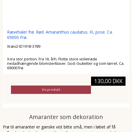
Rævehaler frø. Rød. Amaranthus caudatus. XL pose. Ca.
69000 Frø.
Xræv2-ID1918-3789
X-tra stor portion. Fra 16. årh. Flotte store violetrøde
nedadhængende blomsterklaser. God i buketter og som tørret. Ca.
69000 frø.
130,00 DKK
Vis produkt
Amaranter som dekoration
Frø til amaranter er ganske vist bitte små, men i løbet af få