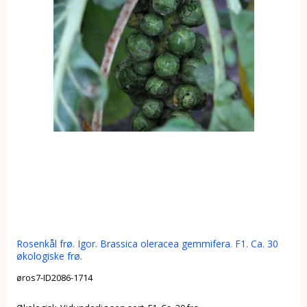
Rosenkål frø. Igor. Brassica oleracea gemmifera. F1. Ca. 30
økologiske frø.
øros7-ID2086-1714