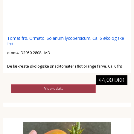
Tomat frø. Ormato. Solanum lycopersicum. Ca. 6 økologiske
frø
øtom4-ID2050-2808. -MD
De lækreste økologiske snacktomater i flot orange farve. Ca. 6 frø
44,00 DKK
Vis produkt