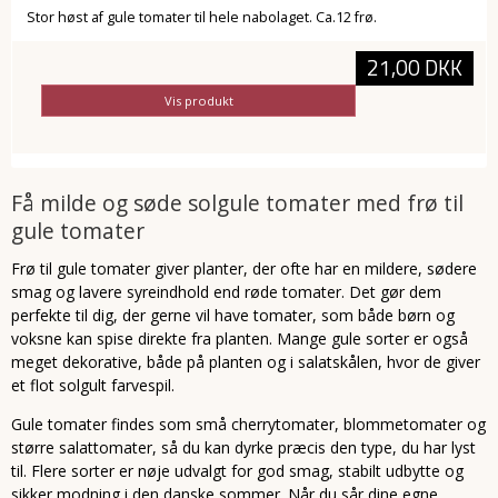
Stor høst af gule tomater til hele nabolaget. Ca.12 frø.
21,00 DKK
Vis produkt
Få milde og søde solgule tomater med frø til
gule tomater
Frø til gule tomater giver planter, der ofte har en mildere, sødere
smag og lavere syreindhold end røde tomater. Det gør dem
perfekte til dig, der gerne vil have tomater, som både børn og
voksne kan spise direkte fra planten. Mange gule sorter er også
meget dekorative, både på planten og i salatskålen, hvor de giver
et flot solgult farvespil.
Gule tomater findes som små cherrytomater, blommetomater og
større salattomater, så du kan dyrke præcis den type, du har lyst
til. Flere sorter er nøje udvalgt for god smag, stabilt udbytte og
sikker modning i den danske sommer. Når du sår dine egne