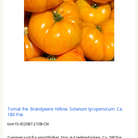
Tomat frø. Brandywine Yellow. Solanum lycopersicum. Ca.
180 Frø.
tom15-ID2087-2108-CN
Gammel sort fra amishfolket. Stor gul lækkerbisken. Ca. 180 frø.