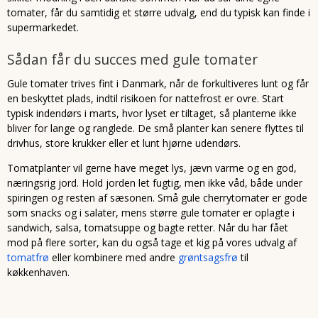
tomater, får du samtidig et større udvalg, end du typisk kan finde i
supermarkedet.
Sådan får du succes med gule tomater
Gule tomater trives fint i Danmark, når de forkultiveres lunt og får
en beskyttet plads, indtil risikoen for nattefrost er ovre. Start
typisk indendørs i marts, hvor lyset er tiltaget, så planterne ikke
bliver for lange og ranglede. De små planter kan senere flyttes til
drivhus, store krukker eller et lunt hjørne udendørs.
Tomatplanter vil gerne have meget lys, jævn varme og en god,
næringsrig jord. Hold jorden let fugtig, men ikke våd, både under
spiringen og resten af sæsonen. Små gule cherrytomater er gode
som snacks og i salater, mens større gule tomater er oplagte i
sandwich, salsa, tomatsuppe og bagte retter. Når du har fået
mod på flere sorter, kan du også tage et kig på vores udvalg af
tomatfrø
eller kombinere med andre
grøntsagsfrø
til
køkkenhaven.