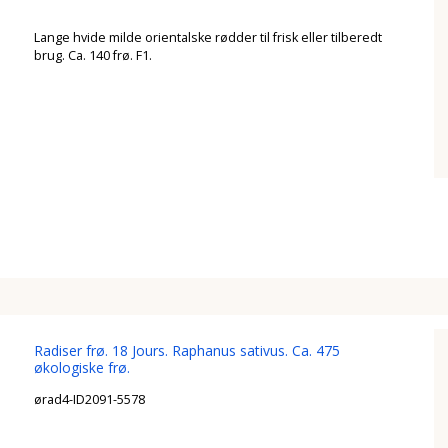
Lange hvide milde orientalske rødder til frisk eller tilberedt
brug. Ca. 140 frø. F1.
Radiser frø. 18 Jours. Raphanus sativus. Ca. 475
økologiske frø.
ørad4-ID2091-5578