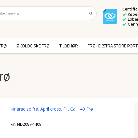
Certifi
Køber
Løben
Genn
FRØ
ØKOLOGISKE FRØ
TILBEHØR
FRØ I EKSTRA STORE POR
rø
Kinaradise frø. April cross. F1. Ca. 140 Frø
kin4-ID2087-1409