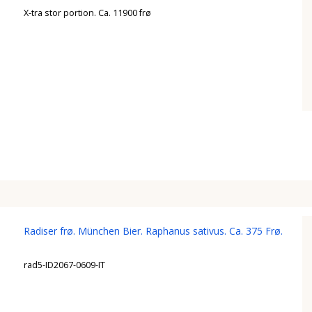
X-tra stor portion. Ca. 11900 frø
Radiser frø. München Bier. Raphanus sativus. Ca. 375 Frø.
rad5-ID2067-0609-IT