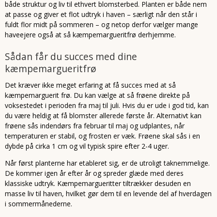
både struktur og liv til ethvert blomsterbed. Planten er både nem
at passe og giver et flot udtryk i haven – særligt når den står i
fuldt flor midt på sommeren – og netop derfor vælger mange
haveejere også at så kæmpemargueritfrø derhjemme.
Sådan får du succes med dine
kæmpemargueritfrø
Det kræver ikke meget erfaring at få succes med at så
kæmpemarguerit frø. Du kan vælge at så frøene direkte på
voksestedet i perioden fra maj til juli. Hvis du er ude i god tid, kan
du være heldig at få blomster allerede første år. Alternativt kan
frøene sås indendørs fra februar til maj og udplantes, når
temperaturen er stabil, og frosten er væk. Frøene skal sås i en
dybde på cirka 1 cm og vil typisk spire efter 2-4 uger.
Når først planterne har etableret sig, er de utroligt taknemmelige.
De kommer igen år efter år og spreder glæde med deres
klassiske udtryk. Kæmpemargueritter tiltrækker desuden en
masse liv til haven, hvilket gør dem til en levende del af hverdagen
i sommermånederne.