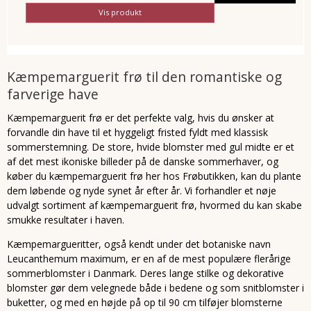
Vis produkt
Kæmpemarguerit frø til den romantiske og
farverige have
Kæmpemarguerit frø er det perfekte valg, hvis du ønsker at
forvandle din have til et hyggeligt fristed fyldt med klassisk
sommerstemning. De store, hvide blomster med gul midte er et
af det mest ikoniske billeder på de danske sommerhaver, og
køber du kæmpemarguerit frø her hos Frøbutikken, kan du plante
dem løbende og nyde synet år efter år. Vi forhandler et nøje
udvalgt sortiment af kæmpemarguerit frø, hvormed du kan skabe
smukke resultater i haven.
Kæmpemargueritter, også kendt under det botaniske navn
Leucanthemum maximum, er en af de mest populære flerårige
sommerblomster i Danmark. Deres lange stilke og dekorative
blomster gør dem velegnede både i bedene og som snitblomster i
buketter, og med en højde på op til 90 cm tilføjer blomsterne