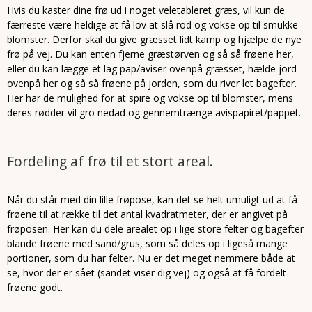
Hvis du kaster dine frø ud i noget veletableret græs, vil kun de
færreste være heldige at få lov at slå rod og vokse op til smukke
blomster. Derfor skal du give græsset lidt kamp og hjælpe de nye
frø på vej. Du kan enten fjerne græstørven og så så frøene her,
eller du kan lægge et lag pap/aviser ovenpå græsset, hælde jord
ovenpå her og så så frøene på jorden, som du river let bagefter.
Her har de mulighed for at spire og vokse op til blomster, mens
deres rødder vil gro nedad og gennemtrænge avispapiret/pappet.
Fordeling af frø til et stort areal.
Når du står med din lille frøpose, kan det se helt umuligt ud at få
frøene til at række til det antal kvadratmeter, der er angivet på
frøposen. Her kan du dele arealet op i lige store felter og bagefter
blande frøene med sand/grus, som så deles op i ligeså mange
portioner, som du har felter. Nu er det meget nemmere både at
se, hvor der er sået (sandet viser dig vej) og også at få fordelt
frøene godt.