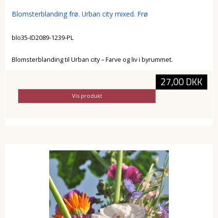
Blomsterblanding frø. Urban city mixed. Frø
blo35-ID2089-1239-PL
Blomsterblanding til Urban city – Farve og liv i byrummet.
27,00 DKK
Vis produkt