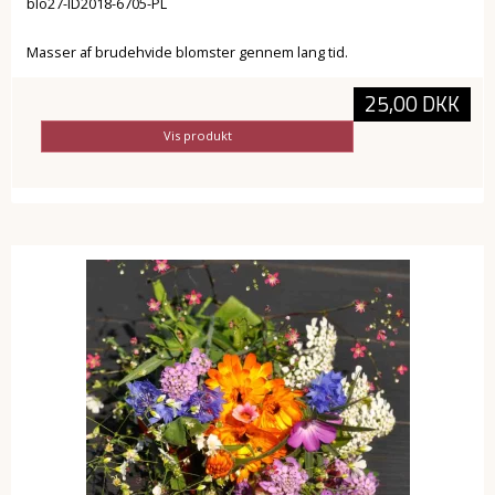
blo27-ID2018-6705-PL
Masser af brudehvide blomster gennem lang tid.
25,00 DKK
Vis produkt