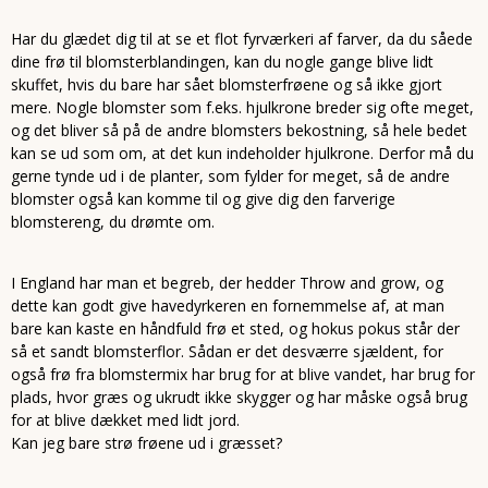
Har du glædet dig til at se et flot fyrværkeri af farver, da du såede
dine frø til blomsterblandingen, kan du nogle gange blive lidt
skuffet, hvis du bare har sået blomsterfrøene og så ikke gjort
mere. Nogle blomster som f.eks. hjulkrone breder sig ofte meget,
og det bliver så på de andre blomsters bekostning, så hele bedet
kan se ud som om, at det kun indeholder hjulkrone. Derfor må du
gerne tynde ud i de planter, som fylder for meget, så de andre
blomster også kan komme til og give dig den farverige
blomstereng, du drømte om.
I England har man et begreb, der hedder Throw and grow, og
dette kan godt give havedyrkeren en fornemmelse af, at man
bare kan kaste en håndfuld frø et sted, og hokus pokus står der
så et sandt blomsterflor. Sådan er det desværre sjældent, for
også frø fra blomstermix har brug for at blive vandet, har brug for
plads, hvor græs og ukrudt ikke skygger og har måske også brug
for at blive dækket med lidt jord.
Kan jeg bare strø frøene ud i græsset?