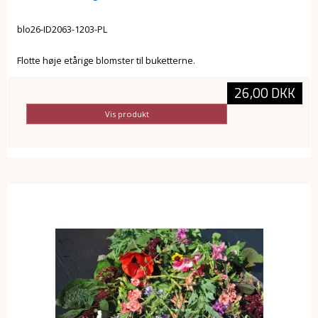
blo26-ID2063-1203-PL
Flotte høje etårige blomster til buketterne.
26,00 DKK
Vis produkt