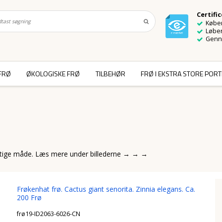
Certifi
Køber
Løben
Genn
FRØ
ØKOLOGISKE FRØ
TILBEHØR
FRØ I EKSTRA STORE POR
igtige måde. Læs mere under billederne → → →
Frøkenhat frø. Cactus giant senorita. Zinnia elegans. Ca.
200 Frø
frø19-ID2063-6026-CN