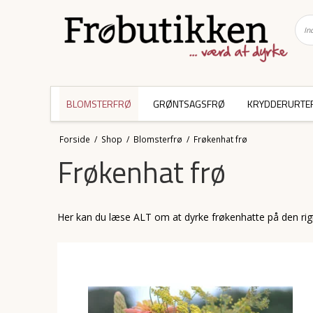
BLOMSTERFRØ
GRØNTSAGSFRØ
KRYDDERURTE
Forside
/
Shop
/
Blomsterfrø
/
Frøkenhat frø
Frøkenhat frø
Her kan du læse ALT om at dyrke frøkenhatte på den r