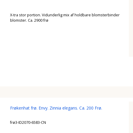
X-tra stor portion. Vidunderlig mix af holdbare blomsterbinder
blomster. Ca. 2900 frø
Frøkenhat frø. Envy. Zinnia elegans. Ca. 200 Frø.
frø3-ID2070-6583-CN