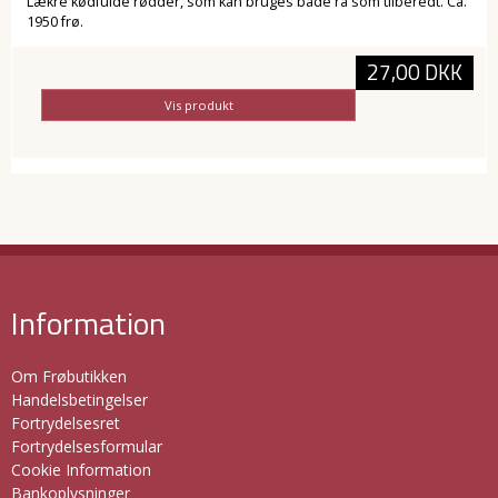
Lækre kødfulde rødder, som kan bruges både rå som tilberedt. Ca.
1950 frø.
27,00 DKK
Vis produkt
Information
Om Frøbutikken
Handelsbetingelser
Fortrydelsesret
Fortrydelsesformular
Cookie Information
Bankoplysninger