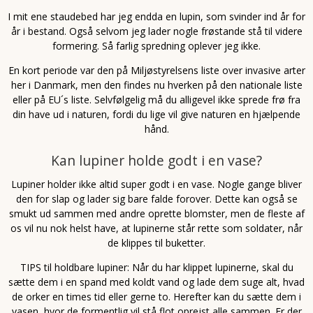
I mit ene staudebed har jeg endda en lupin, som svinder ind år for
år i bestand. Også selvom jeg lader nogle frøstande stå til videre
formering. Så farlig spredning oplever jeg ikke.
En kort periode var den på Miljøstyrelsens liste over invasive arter
her i Danmark, men den findes nu hverken på den nationale liste
eller på EU´s liste. Selvfølgelig må du alligevel ikke sprede frø fra
din have ud i naturen, fordi du lige vil give naturen en hjælpende
hånd.
Kan lupiner holde godt i en vase?
Lupiner holder ikke altid super godt i en vase. Nogle gange bliver
den for slap og lader sig bare falde forover. Dette kan også se
smukt ud sammen med andre oprette blomster, men de fleste af
os vil nu nok helst have, at lupinerne står rette som soldater, når
de klippes til buketter.
TIPS til holdbare lupiner: Når du har klippet lupinerne, skal du
sætte dem i en spand med koldt vand og lade dem suge alt, hvad
de orker en times tid eller gerne to. Herefter kan du sætte dem i
vasen, hvor de formentlig vil stå flot oprejst alle sammen. Er der