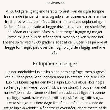
survivors.<<
Vil du tidligere i gang end først til foråret, kan du også forspire
frøene inde i januar til marts og udplante lupinerne, når faren for
frost er ovre. Lad dem få ca. 30 cm. afstand ved udplantningen.
Du bør så bare undlade at lægge drivhustag over dine såede frø,
da sådan et tag som oftest skaber meget fugtige og meget
varme miljøer, hvis de står et sted, hvor solen kan skinne ind.
Frøene spirer ved 18-30 grader i løbet af ca. 3 uger. Pas på ikke at
lægge for meget jord over dem og hold jorden fugtig med ikke
våd.
Er lupiner spiselige?
Lupiner indeholder lupin alkaloider, som er giftige, men alligevel
kan du finde produkter i handlen med lupinfrø fra den gule lupin
Lupinus luteus og fra den hvide lupin Lupinus albus (ikke nogle
sorter, jeg har i webshoppen i skrivende stund). Hvordan kan det
nu ske? Jo ser du: frøene skal her først udblødes ligesom bønner
og ligge i vand, hvor vandet skiftes og skiftes og skiftes og…
Dette skal gøres i flere dage for på den måde at udvande de
giftige lupin-alkaloider. Når dette er overstået, er det meste af de