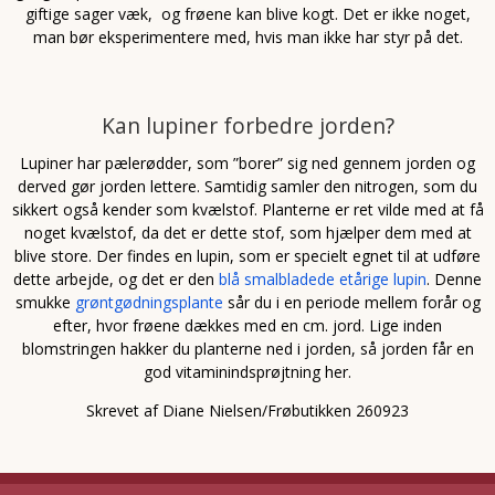
giftige sager væk, og frøene kan blive kogt. Det er ikke noget,
man bør eksperimentere med, hvis man ikke har styr på det.
Kan lupiner forbedre jorden?
Lupiner har pælerødder, som ”borer” sig ned gennem jorden og
derved gør jorden lettere. Samtidig samler den nitrogen, som du
sikkert også kender som kvælstof. Planterne er ret vilde med at få
noget kvælstof, da det er dette stof, som hjælper dem med at
blive store. Der findes en lupin, som er specielt egnet til at udføre
dette arbejde, og det er den
blå smalbladede etårige lupin
. Denne
smukke
grøntgødningsplante
sår du i en periode mellem forår og
efter, hvor frøene dækkes med en cm. jord. Lige inden
blomstringen hakker du planterne ned i jorden, så jorden får en
god vitaminindsprøjtning her.
Skrevet af Diane Nielsen/Frøbutikken 260923