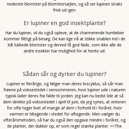
nederste blomster på blomstersøjlen, og så ser lupinen straks
frisk ud igen.
Er lupiner en god insektplante?
Har du lupiner, vil du også opleve, at de charmerende humlebier
kommer flittigt på besøg. De kan lige nå at stikke snablen ind i de
lidt lukkede blomster og derved få god føde, som ikke alle de
andre insekter har mulighed for at hente ud.
Sådan sår og dyrker du lupiner?
Lupiner er flerårige, og følger man deres livscyklus, så sår man
frøene på voksestedet i sensommeren, hvor lupiner ude i naturen
typisk lader deres frø falde til jorden. Jeg kan nu bedst lide at så
dem direkte på voksestedet i april til juni, da jeg synes, at vinteren
for ofte tager livet af mange af dem i forhold til i foråret, hvor
varmen er tiltagende i stedet for aftagende. Men vælger du
efterårsmetoden, så har du også den opgave mindre i foråret, og
de planter, der dukker op, er som regel stærke planter. >>The