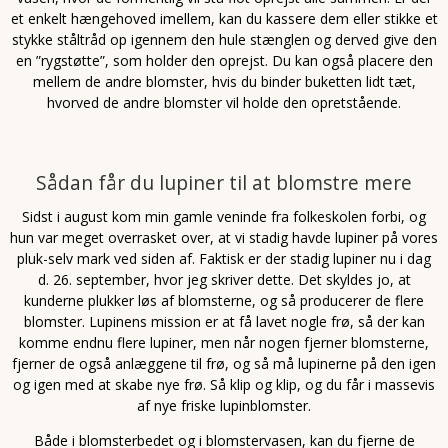
et enkelt hængehoved imellem, kan du kassere dem eller stikke et
stykke ståltråd op igennem den hule stænglen og derved give den
en ”rygstøtte”, som holder den oprejst. Du kan også placere den
mellem de andre blomster, hvis du binder buketten lidt tæt,
hvorved de andre blomster vil holde den opretstående.
Sådan får du lupiner til at blomstre mere
Sidst i august kom min gamle veninde fra folkeskolen forbi, og
hun var meget overrasket over, at vi stadig havde lupiner på vores
pluk-selv mark ved siden af. Faktisk er der stadig lupiner nu i dag
d. 26. september, hvor jeg skriver dette. Det skyldes jo, at
kunderne plukker løs af blomsterne, og så producerer de flere
blomster. Lupinens mission er at få lavet nogle frø, så der kan
komme endnu flere lupiner, men når nogen fjerner blomsterne,
fjerner de også anlæggene til frø, og så må lupinerne på den igen
og igen med at skabe nye frø. Så klip og klip, og du får i massevis
af nye friske lupinblomster.
Både i blomsterbedet og i blomstervasen, kan du fjerne de