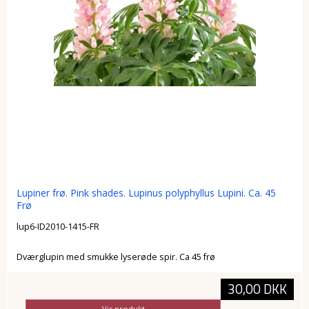
Lupiner frø. Pink shades. Lupinus polyphyllus Lupini. Ca. 45
Frø
lup6-ID2010-1415-FR
Dværglupin med smukke lyserøde spir. Ca 45 frø
30,00 DKK
Vis produkt