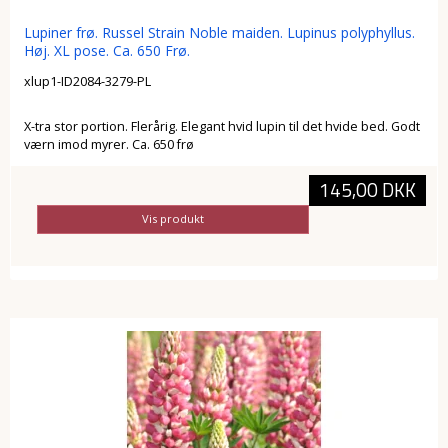
Lupiner frø. Russel Strain Noble maiden. Lupinus polyphyllus.
Høj. XL pose. Ca. 650 Frø.
xlup1-ID2084-3279-PL
X-tra stor portion. Flerårig. Elegant hvid lupin til det hvide bed. Godt
værn imod myrer. Ca. 650 frø
145,00 DKK
Vis produkt