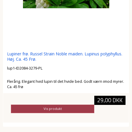
Lupiner frø. Russel Strain Noble maiden. Lupinus polyphyllus.
Høj. Ca. 45 Frø.
lup1-ID2084-3279-PL
Flerårig. Elegant hvid lupin til det hvide bed. Godt værn imod myrer.
Ca. 45 frø
29,00 DKK
Vis produkt