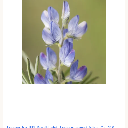
Lupiner frø. Blå. Smalbladet. Lupinus angustifolius. Ca. 210