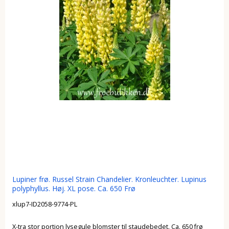
Lupiner frø. Russel Strain Chandelier. Kronleuchter. Lupinus
polyphyllus. Høj. XL pose. Ca. 650 Frø
xlup7-ID2058-9774-PL
X-tra stor portion lysegule blomster til staudebedet. Ca. 650 frø