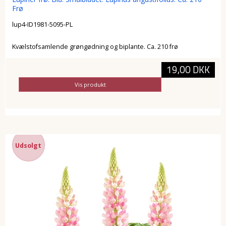
Frø
lup4-ID1981-5095-PL
Kvælstofsamlende grøngødning og biplante. Ca. 210 frø
19,00 DKK
Vis produkt
Udsolgt