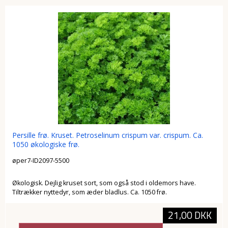
Persille frø. Kruset. Petroselinum crispum var. crispum. Ca.
1050 økologiske frø.
øper7-ID2097-5500
Økologisk. Dejlig kruset sort, som også stod i oldemors have.
Tiltrækker nyttedyr, som æder bladlus. Ca. 1050 frø.
21,00 DKK