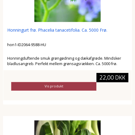
Honningurt frø. Phacelia tanacetifolia. Ca. 5000 Frø.
hon1-ID2064-9588-HU
Honningduftende smuk grøngødning og dækafgrøde. Mindsker
bladlusangreb. Perfekt mellem grønsagsrækken. Ca. 5000 frø.
22,00 DKK
Vis produkt