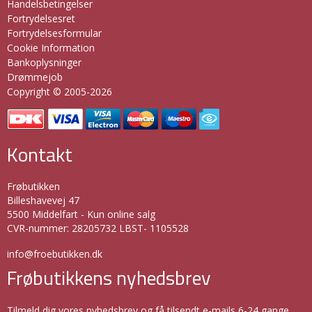
Handelsbetingelser
Fortrydelsesret
Fortrydelsesformular
Cookie Information
Bankoplysninger
Drømmejob
Copyright © 2005-2026
Kontakt
Frøbutikken
Billeshavevej 47
5500 Middelfart - Kun online salg
CVR-nummer
:
28205732 LBST- 1105528
info@froebutikken.dk
Frøbutikkens nyhedsbrev
Tilmeld dig vores nyhedsbrev og få tilsendt e-mails 6-24 gange