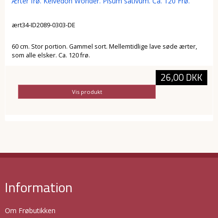
Ærter frø. Kelvedon Wonder. Pisum sativum. Ca. 120 Frø.
ært34-ID2089-0303-DE
60 cm. Stor portion. Gammel sort. Mellemtidlige lave søde ærter,
som alle elsker. Ca. 120 frø.
26,00 DKK
Vis produkt
Information
Om Frøbutikken