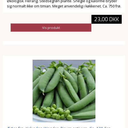
Økologisk. Flerårig. Stedsegrøn plante. Snegle og kålorme bryder
sig normalt ikke om timian. Meget anvendelig i køkkenet. Ca. 750 frø.
23,00 DKK
Vis produkt