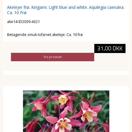
Akelejer frø. Kirigami. Light blue and white. Aquilegia caerulea.
Ca. 10 Frø
ake14-ID2039-4321
Betagende smuk tofarvet akeleje. Ca. 10 frø
31,00 DKK
Vis produkt