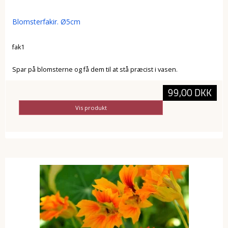
Blomsterfakir. Ø5cm
fak1
Spar på blomsterne og få dem til at stå præcist i vasen.
99,00 DKK
Vis produkt