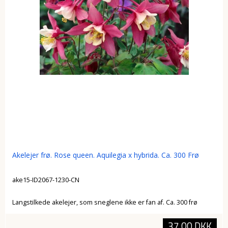
Akelejer frø. Rose queen. Aquilegia x hybrida. Ca. 300 Frø
ake15-ID2067-1230-CN
Langstilkede akelejer, som sneglene ikke er fan af. Ca. 300 frø
37,00 DKK