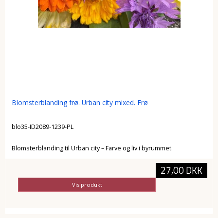
Blomsterblanding frø. Urban city mixed. Frø
blo35-ID2089-1239-PL
Blomsterblanding til Urban city – Farve og liv i byrummet.
27,00 DKK
Vis produkt