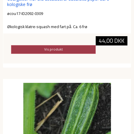
kologiske frø
øcou17-ID2092-0309
Økologisk klatre-squash med fart på. Ca. 6 frø
44,00 DKK
Vis produkt