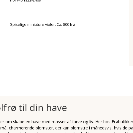
hor7-ID1922-2469
Spiselige miniature violer. Ca. 800 frø
frø til din have
mer om skabe en have med masser af farve og liv. Her hos Frøbutikken
 små, charmerende blomster, der kan blomstre i månedsvis, hvis de p