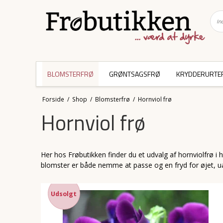
BLOMSTERFRØ
GRØNTSAGSFRØ
KRYDDERURTE
Forside
/
Shop
/
Blomsterfrø
/
Hornviol frø
Hornviol frø
Her hos Frøbutikken finder du et udvalg af hornviolfrø i 
blomster er både nemme at passe og en fryd for øjet, ua
Udsolgt