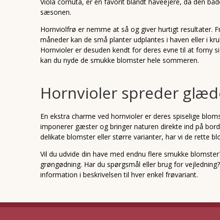
Viola cornuta, er en favorit blandt haveejere, da den båd
sæsonen.
Hornviolfrø er nemme at så og giver hurtigt resultater. Fr
måneder kan de små planter udplantes i haven eller i kru
Hornvioler er desuden kendt for deres evne til at forny 
kan du nyde de smukke blomster hele sommeren.
Hornvioler spreder glæd
En ekstra charme ved hornvioler er deres spiselige blomst
imponerer gæster og bringer naturen direkte ind på borde
delikate blomster eller større varianter, har vi de rette b
Vil du udvide din have med endnu flere smukke blomster?
grøngødning. Har du spørgsmål eller brug for vejledning? 
information i beskrivelsen til hver enkel frøvariant.