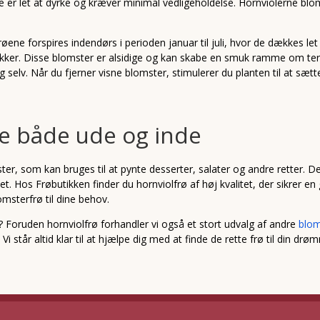
e er let at dyrke og kræver minimal vedligeholdelse. Hornviolerne blo
øene forspires indendørs i perioden januar til juli, hvor de dækkes let 
kker. Disse blomster er alsidige og kan skabe en smuk ramme om terras
sig selv. Når du fjerner visne blomster, stimulerer du planten til at 
e både ude og inde
er, som kan bruges til at pynte desserter, salater og andre retter. D
t. Hos Frøbutikken finder du hornviolfrø af høj kvalitet, der sikrer
lomsterfrø til dine behov.
 Foruden hornviolfrø forhandler vi også et stort udvalg af andre
blom
Vi står altid klar til at hjælpe dig med at finde de rette frø til din 