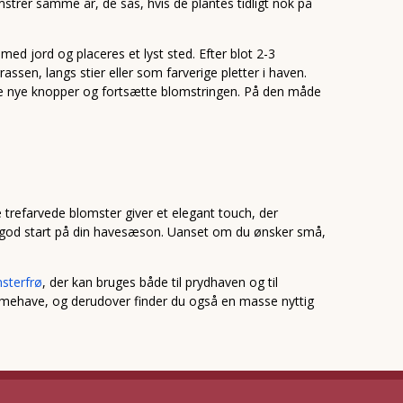
mstrer samme år, de sås, hvis de plantes tidligt nok på
med jord og placeres et lyst sted. Efter blot 2-3
sen, langs stier eller som farverige pletter i haven.
sætte nye knopper og fortsætte blomstringen. På den måde
e trefarvede blomster giver et elegant touch, der
 en god start på din havesæson. Uanset om du ønsker små,
sterfrø
, der kan bruges både til prydhaven og til
drømmehave, og derudover finder du også en masse nyttig