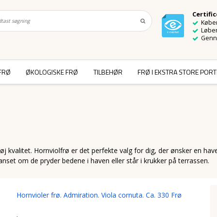
Certifi
Køber
Løben
Genn
FRØ
ØKOLOGISKE FRØ
TILBEHØR
FRØ I EKSTRA STORE POR
høj kvalitet. Hornviolfrø er det perfekte valg for dig, der ønsker en h
nset om de pryder bedene i haven eller står i krukker på terrassen.
Hornvioler frø. Admiration. Viola cornuta. Ca. 330 Frø