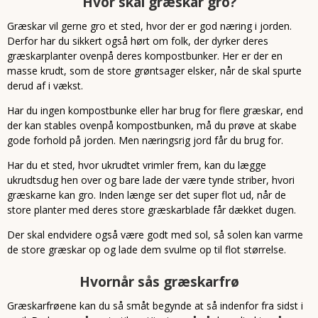
Hvor skal græskar gro?
Græskar vil gerne gro et sted, hvor der er god næring i jorden.
Derfor har du sikkert også hørt om folk, der dyrker deres
græskarplanter ovenpå deres kompostbunker. Her er der en
masse krudt, som de store grøntsager elsker, når de skal spurte
derud af i vækst.
Har du ingen kompostbunke eller har brug for flere græskar, end
der kan stables ovenpå kompostbunken, må du prøve at skabe
gode forhold på jorden. Men næringsrig jord får du brug for.
Har du et sted, hvor ukrudtet vrimler frem, kan du lægge
ukrudtsdug hen over og bare lade der være tynde striber, hvori
græskarne kan gro. Inden længe ser det super flot ud, når de
store planter med deres store græskarblade får dækket dugen.
Der skal endvidere også være godt med sol, så solen kan varme
de store græskar op og lade dem svulme op til flot størrelse.
Hvornår sås græskarfrø
Græskarfrøene kan du så småt begynde at så indenfor fra sidst i