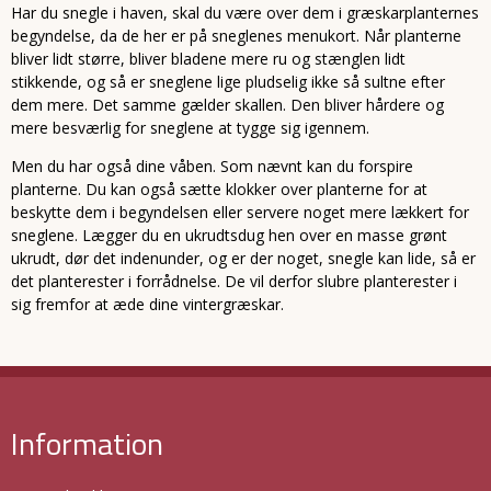
Har du snegle i haven, skal du være over dem i græskarplanternes
begyndelse, da de her er på sneglenes menukort. Når planterne
bliver lidt større, bliver bladene mere ru og stænglen lidt
stikkende, og så er sneglene lige pludselig ikke så sultne efter
dem mere. Det samme gælder skallen. Den bliver hårdere og
mere besværlig for sneglene at tygge sig igennem.
Men du har også dine våben. Som nævnt kan du forspire
planterne. Du kan også sætte klokker over planterne for at
beskytte dem i begyndelsen eller servere noget mere lækkert for
sneglene. Lægger du en ukrudtsdug hen over en masse grønt
ukrudt, dør det indenunder, og er der noget, snegle kan lide, så er
det planterester i forrådnelse. De vil derfor slubre planterester i
sig fremfor at æde dine vintergræskar.
Information