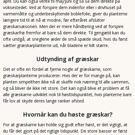
april. Du kan også vente til maj/juni og så så dem direkte på
voksestedet. Ved at forspire dem indenfor eller i drivhuset på
varmemåtte og underbeskyttende boblefolie, giver du planterne
længere tid til at nå at modne, før efteråret afslutter
græskarsæsonen. Men der er mere håndtering ved at forspire
græskarfrø fremfor at bare så dem direkte. Til gengæld kan du
ofte undgå, at sneglene æder de små spæde skud, hvis du først
sætter græskarplanterne ud, når bladene er lidt større.
Udtynding af græskar
Det er ofte en fordel at fjerne nogle af græskarne, som
græskarplanterne producerer. Hvis der er for mange på, kan
planten simpelthen ikke nå at skaffe nok nærring til alle sammen,
og så bliver de ikke ret store. Det kan også blive et problem at få
alle græskarne udviklet nok til høsttidspunktet, hvis planterne bare
får lov at skyde deres lange ranker afsted.
Hvornår kan du høste græskar?
For at græskarne kan holde sig godt efter høst, er det vigtigt, at
du får det gjort på det rigtige tidspunkt. De store basser er først