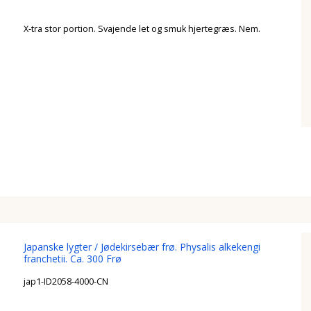
X-tra stor portion. Svajende let og smuk hjertegræs. Nem.
Japanske lygter / Jødekirsebær frø. Physalis alkekengi
franchetii. Ca. 300 Frø
jap1-ID2058-4000-CN