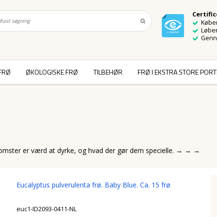
Certifi
Køber
Løben
Genn
FRØ
ØKOLOGISKE FRØ
TILBEHØR
FRØ I EKSTRA STORE POR
lomster er værd at dyrke, og hvad der gør dem specielle. → → →
Eucalyptus pulverulenta frø. Baby Blue. Ca. 15 frø
euc1-ID2093-0411-NL