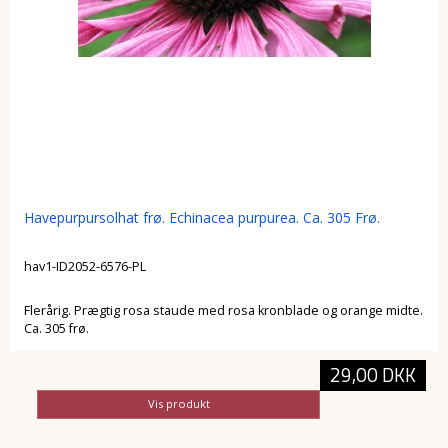
Havepurpursolhat frø. Echinacea purpurea. Ca. 305 Frø.
hav1-ID2052-6576-PL
Flerårig. Prægtig rosa staude med rosa kronblade og orange midte.
Ca. 305 frø.
29,00 DKK
Vis produkt