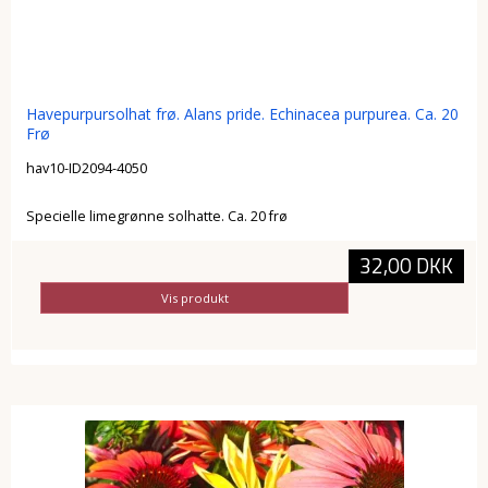
Havepurpursolhat frø. Alans pride. Echinacea purpurea. Ca. 20
Frø
hav10-ID2094-4050
Specielle limegrønne solhatte. Ca. 20 frø
32,00 DKK
Vis produkt