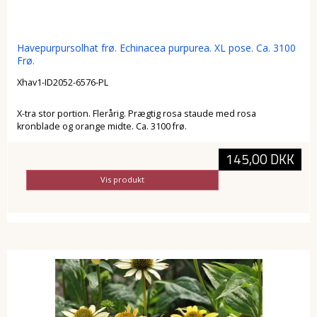
Havepurpursolhat frø. Echinacea purpurea. XL pose. Ca. 3100
Frø.
Xhav1-ID2052-6576-PL
X-tra stor portion. Flerårig. Prægtig rosa staude med rosa
kronblade og orange midte. Ca. 3100 frø.
145,00 DKK
Vis produkt