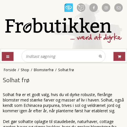
Forside
/
Shop
/
Blomsterfrø
/
Solhat frø
Solhat frø
Solhat frø er et godt valg, hvis du vil dyrke robuste, flerårige
blomster med stærke farver og masser af liv i haven. Solhat, også
kendt som Echinacea purpurea, trives i sol og veldrænet jord og
kommer igen år efter år, når planterne først har etableret sig.
Det gør solhatte oplagte til staudebede, naturhaver, cottage
garden-haver og større krukker, hvor du ønsker blomstring fra