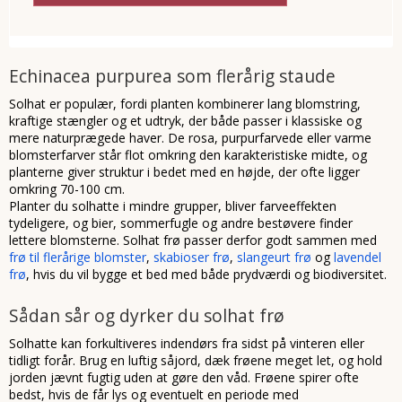
Echinacea purpurea som flerårig staude
Solhat er populær, fordi planten kombinerer lang blomstring,
kraftige stængler og et udtryk, der både passer i klassiske og
mere naturprægede haver. De rosa, purpurfarvede eller varme
blomsterfarver står flot omkring den karakteristiske midte, og
planterne giver struktur i bedet med en højde, der ofte ligger
omkring 70-100 cm.
Planter du solhatte i mindre grupper, bliver farveeffekten
tydeligere, og bier, sommerfugle og andre bestøvere finder
lettere blomsterne. Solhat frø passer derfor godt sammen med
frø til flerårige blomster
,
skabioser frø
,
slangeurt frø
og
lavendel
frø
, hvis du vil bygge et bed med både prydværdi og biodiversitet.
Sådan sår og dyrker du solhat frø
Solhatte kan forkultiveres indendørs fra sidst på vinteren eller
tidligt forår. Brug en luftig såjord, dæk frøene meget let, og hold
jorden jævnt fugtig uden at gøre den våd. Frøene spirer ofte
bedst, hvis de får lys og eventuelt en periode med