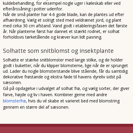
kuldebehandling, for eksempel nogle uger i køleskab eller ved
efterårssåning i potter udenfor.
Når de små planter har 4-6 gode blade, kan de plantes ud efter
afhærdning. Vælg et solrigt sted med veldrænet jord, og plant
med cirka 30 cm afstand. Vand godt i etableringsfasen det første
år. Når planterne først har dannet et stærkt rodnet, er solhat
forholdsvis tørketålende og kræver kun lidt pasning.
Solhatte som snitblomst og insektplante
Solhatte er stærke snitblomster med lange stilke, og de holder
godt i buketter, når du klipper blomsterne, lige når de er sprunget
ud. Lader du nogle blomsterstande blive stående, får du samtidig
dekorative frøstande og ekstra føde til havens dyreliv sidst på
sæsonen.
Gå på opdagelse i udvalget af solhat frø, og vælg sorter, der giver
farve, højde og liv i haven. Kombiner gerne med andre
blomsterfrø
, hvis du vil skabe et varieret bed med blomstring
gennem en større del af sæsonen.