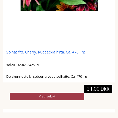
Solhat frø. Cherry. Rudbeckia hirta. Ca. 470 Frø
sol20-ID2046-8425-PL
De skønneste kirsebærfarvede solhatte. Ca. 470 frø
31,00 DKK
Vis produkt