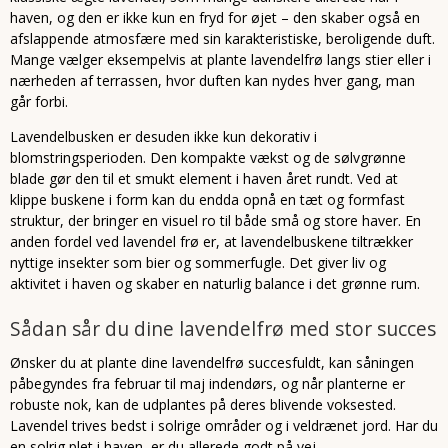
haven, og den er ikke kun en fryd for øjet – den skaber også en
afslappende atmosfære med sin karakteristiske, beroligende duft.
Mange vælger eksempelvis at plante lavendelfrø langs stier eller i
nærheden af terrassen, hvor duften kan nydes hver gang, man
går forbi.
Lavendelbusken er desuden ikke kun dekorativ i
blomstringsperioden. Den kompakte vækst og de sølvgrønne
blade gør den til et smukt element i haven året rundt. Ved at
klippe buskene i form kan du endda opnå en tæt og formfast
struktur, der bringer en visuel ro til både små og store haver. En
anden fordel ved lavendel frø er, at lavendelbuskene tiltrækker
nyttige insekter som bier og sommerfugle. Det giver liv og
aktivitet i haven og skaber en naturlig balance i det grønne rum.
Sådan sår du dine lavendelfrø med stor succes
Ønsker du at plante dine lavendelfrø succesfuldt, kan såningen
påbegyndes fra februar til maj indendørs, og når planterne er
robuste nok, kan de udplantes på deres blivende voksested.
Lavendel trives bedst i solrige områder og i veldrænet jord. Har du
en solrig plet i haven, er du allerede godt på vej.