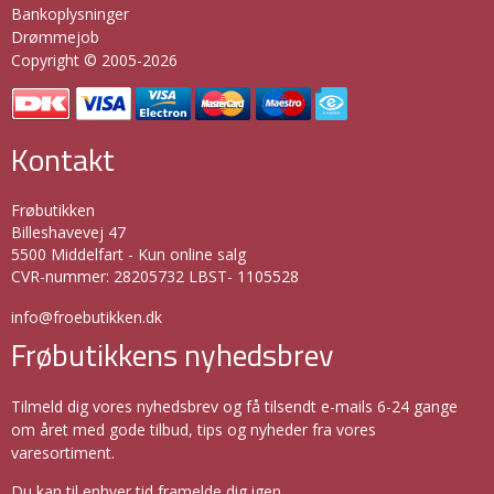
Bankoplysninger
Drømmejob
Copyright © 2005-2026
Kontakt
Frøbutikken
Billeshavevej 47
5500 Middelfart - Kun online salg
CVR-nummer
:
28205732 LBST- 1105528
info@froebutikken.dk
Frøbutikkens nyhedsbrev
Tilmeld dig vores nyhedsbrev og få tilsendt e-mails 6-24 gange
om året med gode tilbud, tips og nyheder fra vores
varesortiment.
Du kan til enhver tid framelde dig igen.