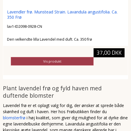
Lavendler frø. Munstead Strain. Lavandula angustifolia. Ca.
350 Frø
lav1-ID2098-0928-CN
Den velkendte lilla Lavendel med duft. Ca. 350 frø
37,00 DKK
Vis produkt
Plant lavendel frø og fyld haven med
duftende blomster
Lavendel frø er et oplagt valg for dig, der ønsker at sprede både
skønhed og duft i haven. Her hos Frøbutikken finder du
blomsterfrø
i høj kvalitet, som giver dig mulighed for at dyrke dine
egne lavendelbuske derhjemme. Lavandula angustifolia er den
klassiske ægte lavendel, som mange danskere allerede har i