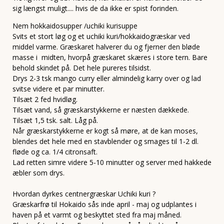
sig længst muligt.... hvis de da ikke er spist forinden.
Nem hokkaidosupper /uchiki kurisuppe
Svits et stort løg og et uchiki kuri/hokkaidogræskar ved
middel varme. Græskaret halverer du og fjerner den bløde
masse i midten, hvorpå græskaret skæres i store tern. Bare
behold skindet på. Det hele pureres tilsidst.
Drys 2-3 tsk mango curry eller almindelig karry over og lad
svitse videre et par minutter.
Tilsæt 2 fed hvidløg.
Tilsæt vand, så græskarstykkerne er næsten dækkede.
Tilsæt 1,5 tsk. salt. Låg på.
Når græskarstykkerne er kogt så møre, at de kan moses,
blendes det hele med en stavblender og smages til 1-2 dl.
fløde og ca. 1/4 citronsaft.
Lad retten simre videre 5-10 minutter og server med hakkede
æbler som drys.
Hvordan dyrkes centnergræskar Uchiki kuri ?
Græskarfrø til Hokaido sås inde april - maj og udplantes i
haven på et varmt og beskyttet sted fra maj måned.