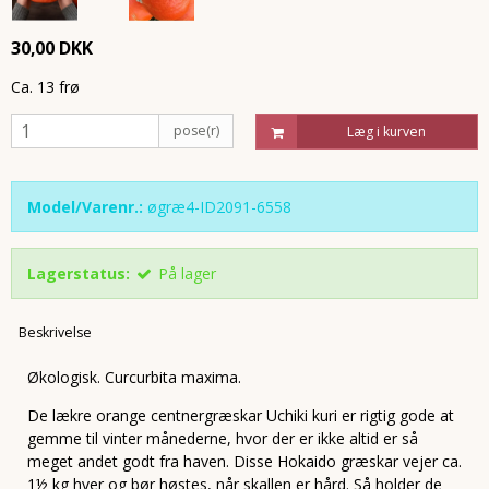
30,00 DKK
Ca. 13 frø
pose(r)
Læg i kurven
Model/Varenr.:
øgræ4-ID2091-6558
Lagerstatus:
På lager
Beskrivelse
Økologisk. Curcurbita maxima.
De lækre orange centnergræskar Uchiki kuri er rigtig gode at
gemme til vinter månederne, hvor der er ikke altid er så
meget andet godt fra haven. Disse Hokaido græskar vejer ca.
1½ kg hver og bør høstes, når skallen er hård. Så holder de