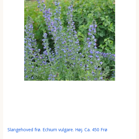
Slangehoved frø. Echium vulgare. Høj. Ca. 450 Frø