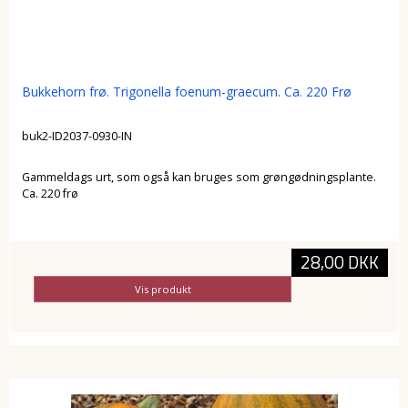
Bukkehorn frø. Trigonella foenum-graecum. Ca. 220 Frø
buk2-ID2037-0930-IN
Gammeldags urt, som også kan bruges som grøngødningsplante.
Ca. 220 frø
28,00 DKK
Vis produkt