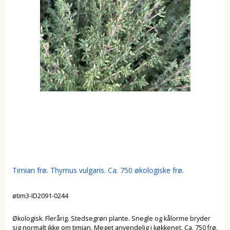
Timian frø. Thymus vulgaris. Ca. 750 økologiske frø.
øtim3-ID2091-0244
Økologisk. Flerårig. Stedsegrøn plante. Snegle og kålorme bryder
sig normalt ikke om timian. Meget anvendelig i køkkenet. Ca. 750 frø.