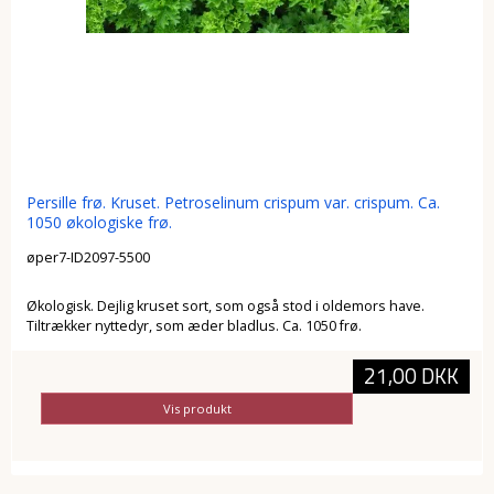
Persille frø. Kruset. Petroselinum crispum var. crispum. Ca.
1050 økologiske frø.
øper7-ID2097-5500
Økologisk. Dejlig kruset sort, som også stod i oldemors have.
Tiltrækker nyttedyr, som æder bladlus. Ca. 1050 frø.
21,00 DKK
Vis produkt