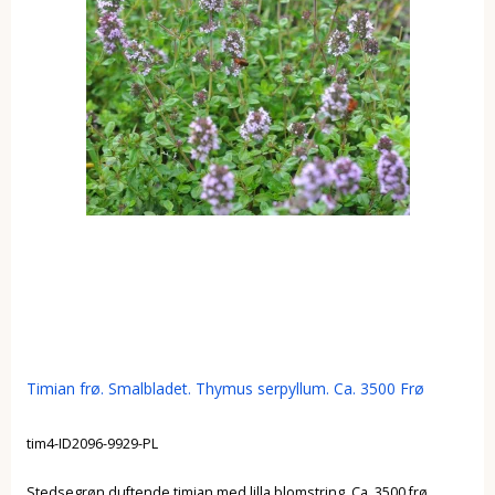
Timian frø. Smalbladet. Thymus serpyllum. Ca. 3500 Frø
tim4-ID2096-9929-PL
Stedsegrøn duftende timian med lilla blomstring. Ca. 3500 frø