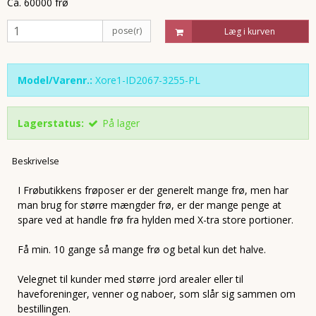
Ca. 60000 frø
pose(r)
Læg i kurven
Model/Varenr.:
Xore1-ID2067-3255-PL
Lagerstatus:
På lager
Beskrivelse
I Frøbutikkens frøposer er der generelt mange frø, men har
man brug for større mængder frø, er der mange penge at
spare ved at handle frø fra hylden med X-tra store portioner.
Få min. 10 gange så mange frø og betal kun det halve.
Velegnet til kunder med større jord arealer eller til
haveforeninger, venner og naboer, som slår sig sammen om
bestillingen.