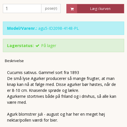
pose(r)
Læg i kurven
Model/Varenr.:
agu5-ID2098-4148-PL
Lagerstatus:
På lager
Beskrivelse
Cucumis sativus. Gammel sort fra 1893
De små lyse Agurker producerer så mange frugter, at man
knap kan nå at følge med. Disse agurker bør høstes, når de
er 8-10 cm. Knasende sprøde og lækre.
Agurkerne stortrives både på friland og i drivhus, så alle kan
være med.
Agurk blomstrer juli - august og har her en meget høj
nektar/pollen værdi for bier.