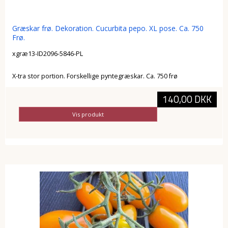
Græskar frø. Dekoration. Cucurbita pepo. XL pose. Ca. 750
Frø.
xgræ13-ID2096-5846-PL
X-tra stor portion. Forskellige pyntegræskar. Ca. 750 frø
140,00 DKK
Vis produkt