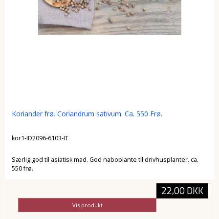
Koriander frø. Coriandrum sativum. Ca. 550 Frø.
kor1-ID2096-6103-IT
Særlig god til asiatisk mad. God naboplante til drivhusplanter. ca.
550 frø.
22,00 DKK
Vis produkt