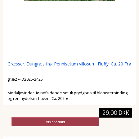
Græsser. Dungræs frø. Pennisetum villosum. Fluffy. Ca. 20 Frø
græ27-ID2025-2425
Medaljevinder. Iøjnefaldende smuk prydgræs til blomsterbinding
og ren nydelse i haven. Ca. 20 frø
29,00 DKK
Vis produkt