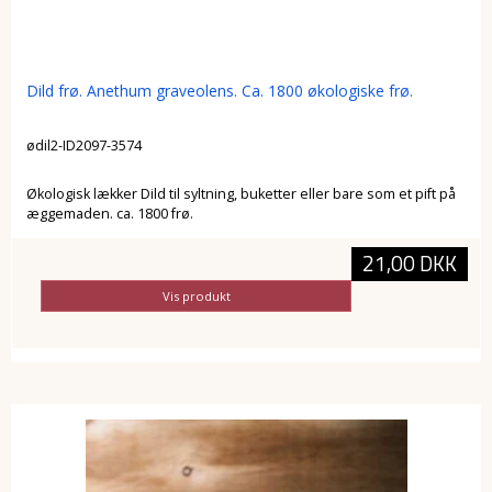
Dild frø. Anethum graveolens. Ca. 1800 økologiske frø.
ødil2-ID2097-3574
Økologisk lækker Dild til syltning, buketter eller bare som et pift på
æggemaden. ca. 1800 frø.
21,00 DKK
Vis produkt