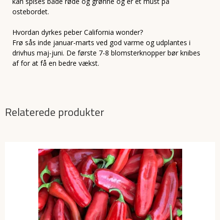
kan spises både røde og grønne og er et must på
ostebordet.
Hvordan dyrkes peber California wonder?
Frø sås inde januar-marts ved god varme og udplantes i
drivhus maj-juni. De første 7-8 blomsterknopper bør knibes
af for at få en bedre vækst.
Relaterede produkter