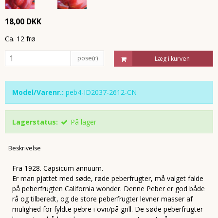
18,00 DKK
Ca. 12 frø
pose(r)
Læg i kurven
Model/Varenr.:
peb4-ID2037-2612-CN
Lagerstatus:
På lager
Beskrivelse
Fra 1928. Capsicum annuum.
Er man pjattet med søde, røde peberfrugter, må valget falde
på peberfrugten California wonder. Denne Peber er god både
rå og tilberedt, og de store peberfrugter levner masser af
mulighed for fyldte pebre i ovn/på grill. De søde peberfrugter