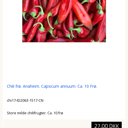
Chili frø. Anaheim. Capsicum annuum. Ca. 10 Frø.
chi17-ID2063-1517-CN
Store milde chilifrugter. Ca. 10 frø
27,00 DKK