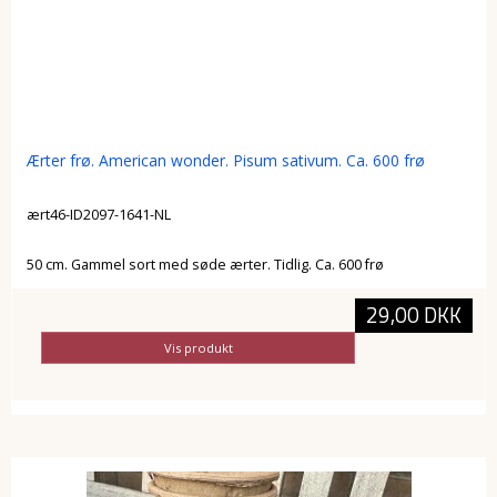
Ærter frø. American wonder. Pisum sativum. Ca. 600 frø
ært46-ID2097-1641-NL
50 cm. Gammel sort med søde ærter. Tidlig. Ca. 600 frø
29,00 DKK
Vis produkt