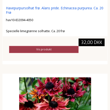
Havepurpursolhat frø. Alans pride. Echinacea purpurea. Ca. 20
Frø
hav10-ID2094-4050
Specielle limegrønne solhatte. Ca. 20 frø
32,00 DKK
Vis produkt