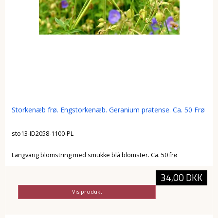
Storkenæb frø. Engstorkenæb. Geranium pratense. Ca. 50 Frø
sto13-ID2058-1100-PL
Langvarig blomstring med smukke blå blomster. Ca. 50 frø
34,00 DKK
Vis produkt