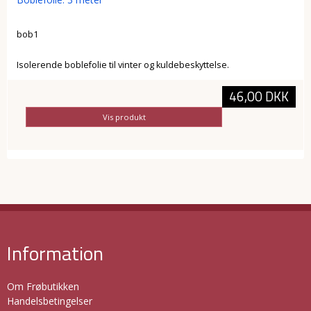
bob1
Isolerende boblefolie til vinter og kuldebeskyttelse.
46,00 DKK
Vis produkt
Information
Om Frøbutikken
Handelsbetingelser