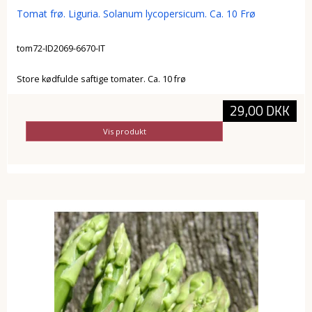
Tomat frø. Liguria. Solanum lycopersicum. Ca. 10 Frø
tom72-ID2069-6670-IT
Store kødfulde saftige tomater. Ca. 10 frø
29,00 DKK
Vis produkt