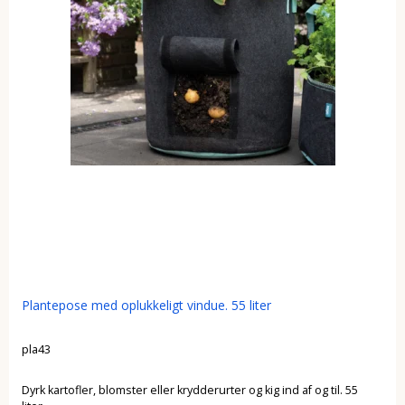
Plantepose med oplukkeligt vindue. 55 liter
pla43
Dyrk kartofler, blomster eller krydderurter og kig ind af og til. 55