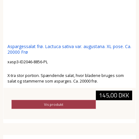
Aspargessalat frø. Lactuca sativa var. augustana. XL pose. Ca.
20000 Frø
xasp3-ID2046-8856-PL
X-tra stor portion. Spændende salat, hvor bladene bruges som
salat og stammerne som asparges. Ca. 20000 frø.
145,00 DKK
Vis produkt