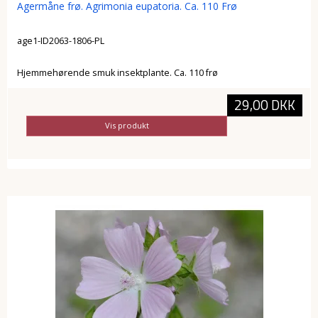
Agermåne frø. Agrimonia eupatoria. Ca. 110 Frø
age1-ID2063-1806-PL
Hjemmehørende smuk insektplante. Ca. 110 frø
29,00 DKK
Vis produkt