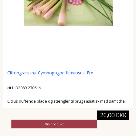
Citrongræs frø. Cymbopogon flexuosus. Frø.
cit1-ID2089-2706-IN
Citrus duftende blade og stængler til brug i asiatisk mad samt the.
26,00 DKK
Vis produkt