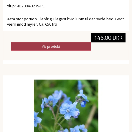
xlup1-ID2084-3279-PL
X-tra stor portion. Flerårig. Elegant hvid lupin til det hvide bed. Godt
værn imod myrer. Ca. 650 frø
145,00 DKK
Vis produkt