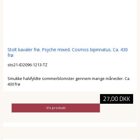
Stolt kavaler frø. Psyche mixed. Cosmos bipinnatus. Ca. 430
frø
sto21-ID2096-1213-TZ
Smukke halvfyldte sommerblomster gennem mange måneder. Ca.
430 frø
27,00 DKK
Vis produkt