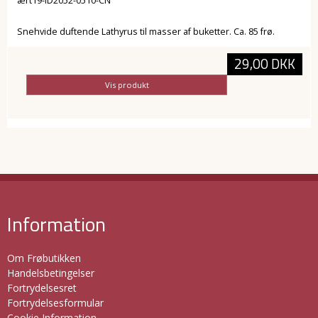
ært19-ID2052-0510-CN
Snehvide duftende Lathyrus til masser af buketter. Ca. 85 frø.
29,00 DKK
Vis produkt
Information
Om Frøbutikken
Handelsbetingelser
Fortrydelsesret
Fortrydelsesformular
Cookie Information