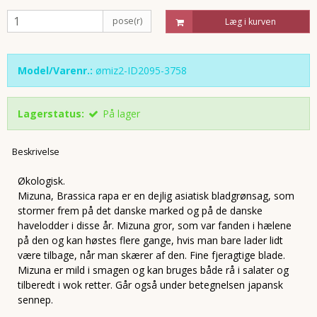
pose(r)
Læg i kurven
Model/Varenr.:
ømiz2-ID2095-3758
Lagerstatus:
På lager
Beskrivelse
Økologisk.
Mizuna, Brassica rapa er en dejlig asiatisk bladgrønsag, som
stormer frem på det danske marked og på de danske
havelodder i disse år. Mizuna gror, som var fanden i hælene
på den og kan høstes flere gange, hvis man bare lader lidt
være tilbage, når man skærer af den. Fine fjeragtige blade.
Mizuna er mild i smagen og kan bruges både rå i salater og
tilberedt i wok retter. Går også under betegnelsen japansk
sennep.