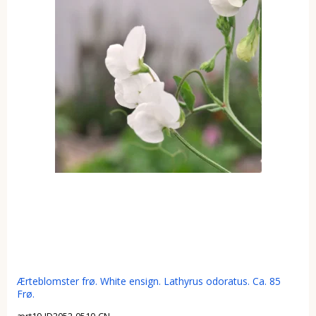
Ærteblomster frø. White ensign. Lathyrus odoratus. Ca. 85
Frø.