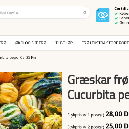
Certifi
Køber
Løben
Genn
FRØ
ØKOLOGISKE FRØ
TILBEHØR
FRØ I EKSTRA STORE POR
rbita pepo. Ca. 25 Frø.
Græskar frø
Cucurbita pe
28,00 
Stykpris v/ 1 pose(r)
25,00 
Stykpris v/ 2 pose(r)