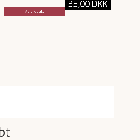
35,00 DKK
Vis produkt
bt