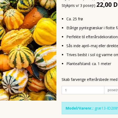
22,00 
Stykpris v/ 3 pose(r)
Ca. 25 frø
Etårige pyntegræskar i flotte f
Perfekte til efterårsdekoration
Sås inde april–maj eller direkt
Trives bedst i sol og varme o
Planteafstand: ca. 1 meter
Skab farverige efterårsbede med
pose(r
Model/Varenr.:
græ13-ID208