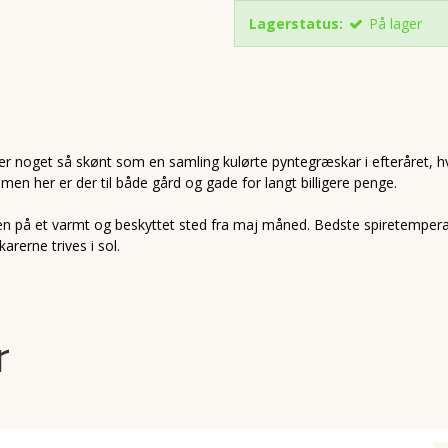
Lagerstatus:
På lager
er der noget så skønt som en samling kulørte pyntegræskar i efteråret
men her er der til både gård og gade for langt billigere penge.
ven på et varmt og beskyttet sted fra maj måned. Bedste spiretempera
rerne trives i sol.
r