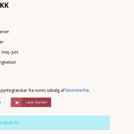
DKK
arver
er
e maj–juni
mgivelser
 pyntegræskar fra vores udvalg af
blomsterfrø
.
)
Læg i kurven
9-5845-PL