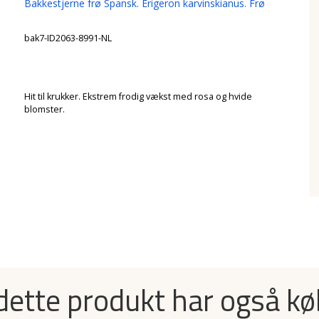
Bakkestjerne frø Spansk. Erigeron karvinskianus. Frø
bak7-ID2063-8991-NL
Hit til krukker. Ekstrem frodig vækst med rosa og hvide
blomster.
dette produkt har også kø