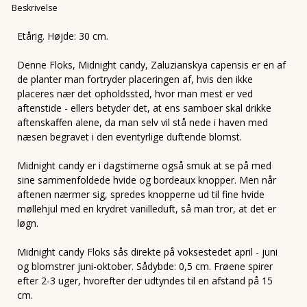
Beskrivelse
Etårig. Højde: 30 cm.
Denne Floks, Midnight candy, Zaluzianskya capensis er en af
de planter man fortryder placeringen af, hvis den ikke
placeres nær det opholdssted, hvor man mest er ved
aftenstide - ellers betyder det, at ens samboer skal drikke
aftenskaffen alene, da man selv vil stå nede i haven med
næsen begravet i den eventyrlige duftende blomst.
Midnight candy er i dagstimerne også smuk at se på med
sine sammenfoldede hvide og bordeaux knopper. Men når
aftenen nærmer sig, spredes knopperne ud til fine hvide
møllehjul med en krydret vanilleduft, så man tror, at det er
løgn.
Midnight candy Floks sås direkte på voksestedet april - juni
og blomstrer juni-oktober. Sådybde: 0,5 cm. Frøene spirer
efter 2-3 uger, hvorefter der udtyndes til en afstand på 15
cm.