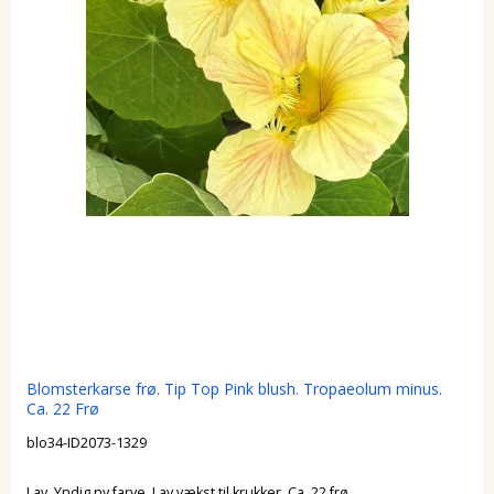
Blomsterkarse frø. Tip Top Pink blush. Tropaeolum minus.
Ca. 22 Frø
blo34-ID2073-1329
Lav. Yndig ny farve. Lav vækst til krukker. Ca. 22 frø