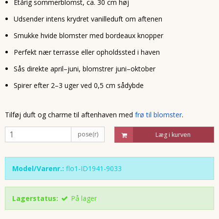
Etårig sommerblomst, ca. 30 cm høj
Udsender intens krydret vanilleduft om aftenen
Smukke hvide blomster med bordeaux knopper
Perfekt nær terrasse eller opholdssted i haven
Sås direkte april–juni, blomstrer juni–oktober
Spirer efter 2–3 uger ved 0,5 cm sådybde
Tilføj duft og charme til aftenhaven med
frø til blomster
.
pose(r)
Læg i kurven
Model/Varenr.:
flo1-ID1941-9033
Lagerstatus:
På lager