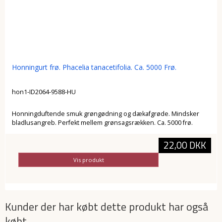
Honningurt frø. Phacelia tanacetifolia. Ca. 5000 Frø.
hon1-ID2064-9588-HU
Honningduftende smuk grøngødning og dækafgrøde. Mindsker
bladlusangreb. Perfekt mellem grønsagsrækken. Ca. 5000 frø.
22,00 DKK
Vis produkt
Kunder der har købt dette produkt har også
købt