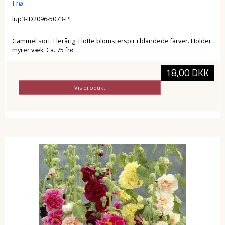
Frø.
lup3-ID2096-5073-PL
Gammel sort. Flerårig. Flotte blomsterspir i blandede farver. Holder
myrer væk. Ca. 75 frø
18,00 DKK
Vis produkt