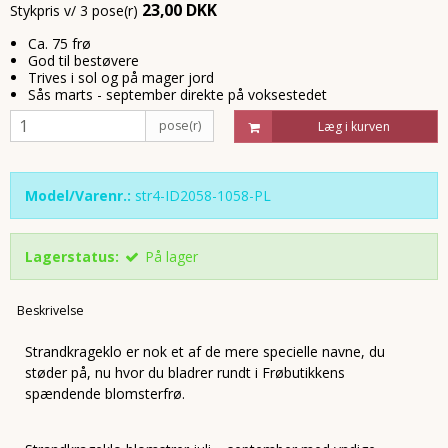
23,00 DKK
Stykpris v/ 3 pose(r)
Ca. 75 frø
God til bestøvere
Trives i sol og på mager jord
Sås marts - september direkte på voksestedet
pose(r)
Læg i kurven
Model/Varenr.:
str4-ID2058-1058-PL
Lagerstatus:
På lager
Beskrivelse
Strandkrageklo er nok et af de mere specielle navne, du
støder på, nu hvor du bladrer rundt i Frøbutikkens
spændende blomsterfrø.