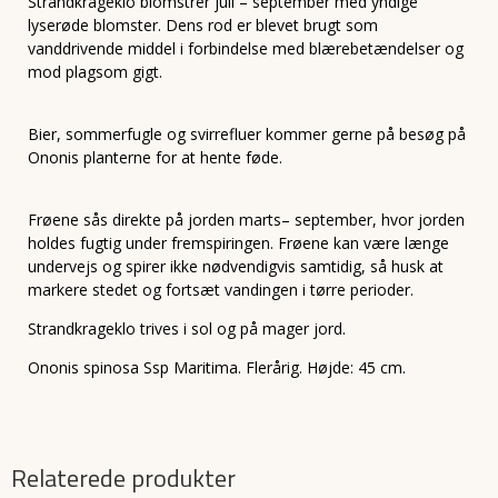
Strandkrageklo blomstrer juli – september med yndige
lyserøde blomster. Dens rod er blevet brugt som
vanddrivende middel i forbindelse med blærebetændelser og
mod plagsom gigt.
Bier, sommerfugle og svirrefluer kommer gerne på besøg på
Ononis planterne for at hente føde.
Frøene sås direkte på jorden marts– september, hvor jorden
holdes fugtig under fremspiringen. Frøene kan være længe
undervejs og spirer ikke nødvendigvis samtidig, så husk at
markere stedet og fortsæt vandingen i tørre perioder.
Strandkrageklo trives i sol og på mager jord.
Ononis spinosa Ssp Maritima. Flerårig. Højde: 45 cm.
Relaterede produkter