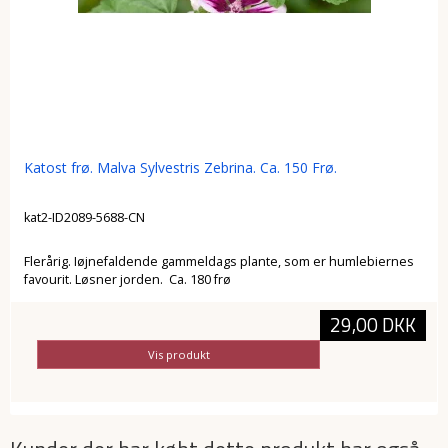
Katost frø. Malva Sylvestris Zebrina. Ca. 150 Frø.
kat2-ID2089-5688-CN
Flerårig. Iøjnefaldende gammeldags plante, som er humlebiernes
favourit. Løsner jorden. Ca. 180 frø
29,00 DKK
Vis produkt