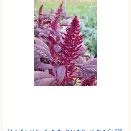
Amaranter frø. Velvet curtains. Amaranthus cruentus. Ca. 950