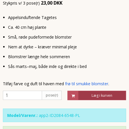
23,00 DKK
Stykpris v/ 3 pose(r)
Appelsinduftende Tagetes
Ca. 40 cm høj plante
Små, røde pudeformede blomster
Nem at dyrke – kræver minimal pleje
Blomstrer længe hele sommeren
Sås marts–maj, både inde og direkte i bed
Tilføj farve og duft til haven med
frø til smukke blomster
.
pose(r)
Læg i kurven
Model/Varenr.:
app2-ID2084-6548-PL