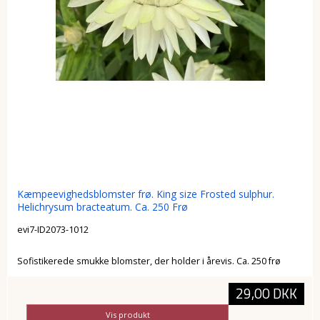
Kæmpeevighedsblomster frø. King size Frosted sulphur.
Helichrysum bracteatum. Ca. 250 Frø
evi7-ID2073-1012
Sofistikerede smukke blomster, der holder i årevis. Ca. 250 frø
29,00 DKK
Vis produkt