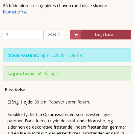
Få både blomster og birkes i haven med disse skønne
blomsterfrø
.
pose(r)
Læg i kurven
Model/Varenr.:
opi9-ID2070-1758-FR
Lagerstatus:
På lager
Beskrivelse
Etårig. Højde: 80 cm. Papaver somniferum.
Smukke fyldte lilla Opiumsvalmuer, som næsten ligner
pæoner. Først kan du nyde de struttende blomster, og
sidenhen de dekorative frøstande. Indeni frøstanden gemmer
sig en lille skat til dig, der elsker birkes. Frøstanden er nemlig