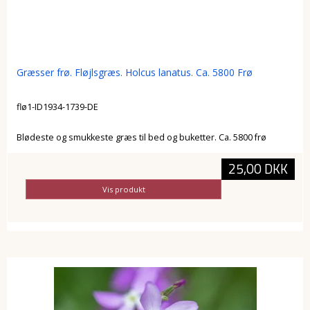
Græsser frø. Fløjlsgræs. Holcus lanatus. Ca. 5800 Frø
flø1-ID1934-1739-DE
Blødeste og smukkeste græs til bed og buketter. Ca. 5800 frø
25,00 DKK
Vis produkt