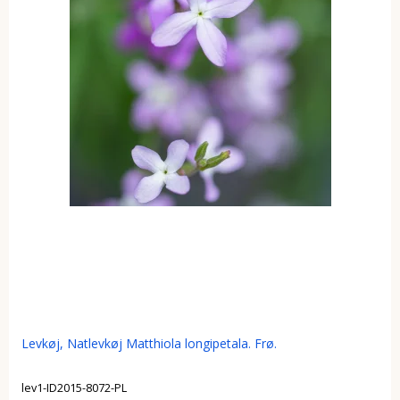
Levkøj, Natlevkøj Matthiola longipetala. Frø.
lev1-ID2015-8072-PL