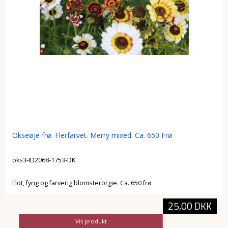
Okseøje frø. Flerfarvet. Merry mixed. Ca. 650 Frø
oks3-ID2068-1753-DK
Flot, fyrig og farverig blomsterorgie. Ca. 650 frø
25,00 DKK
Vis produkt