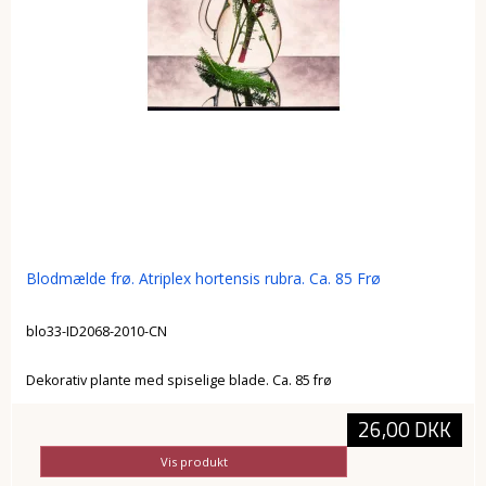
Blodmælde frø. Atriplex hortensis rubra. Ca. 85 Frø
blo33-ID2068-2010-CN
Dekorativ plante med spiselige blade. Ca. 85 frø
26,00 DKK
Vis produkt