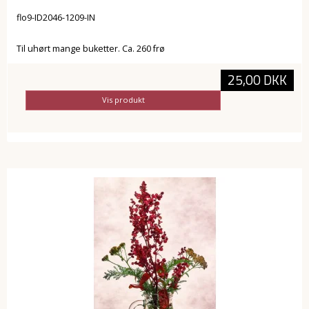
flo9-ID2046-1209-IN
Til uhørt mange buketter. Ca. 260 frø
25,00 DKK
Vis produkt