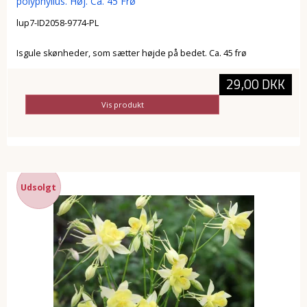
polyphyllus. Høj. Ca. 45 Frø
lup7-ID2058-9774-PL
Isgule skønheder, som sætter højde på bedet. Ca. 45 frø
29,00 DKK
Vis produkt
Udsolgt