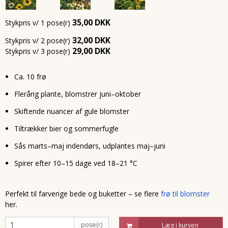
35,00 DKK
Stykpris v/ 1 pose(r)
32,00 DKK
Stykpris v/ 2 pose(r)
29,00 DKK
Stykpris v/ 3 pose(r)
Ca. 10 frø
Flerårig plante, blomstrer juni–oktober
Skiftende nuancer af gule blomster
Tiltrækker bier og sommerfugle
Sås marts–maj indendørs, udplantes maj–juni
Spirer efter 10–15 dage ved 18–21 °C
Perfekt til farverige bede og buketter – se flere
frø til blomster
her.
pose(r)
Læg i kurven