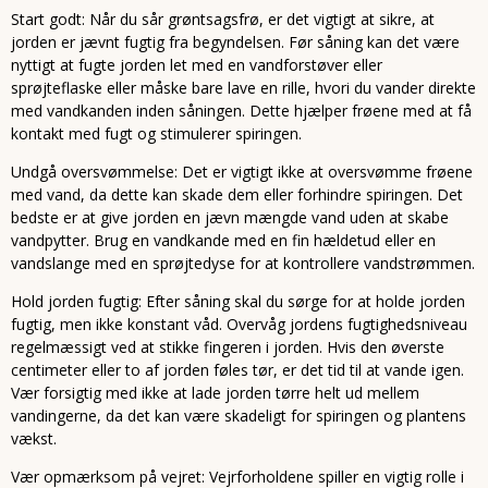
Start godt: Når du sår grøntsagsfrø, er det vigtigt at sikre, at
jorden er jævnt fugtig fra begyndelsen. Før såning kan det være
nyttigt at fugte jorden let med en vandforstøver eller
sprøjteflaske eller måske bare lave en rille, hvori du vander direkte
med vandkanden inden såningen. Dette hjælper frøene med at få
kontakt med fugt og stimulerer spiringen.
Undgå oversvømmelse: Det er vigtigt ikke at oversvømme frøene
med vand, da dette kan skade dem eller forhindre spiringen. Det
bedste er at give jorden en jævn mængde vand uden at skabe
vandpytter. Brug en vandkande med en fin hældetud eller en
vandslange med en sprøjtedyse for at kontrollere vandstrømmen.
Hold jorden fugtig: Efter såning skal du sørge for at holde jorden
fugtig, men ikke konstant våd. Overvåg jordens fugtighedsniveau
regelmæssigt ved at stikke fingeren i jorden. Hvis den øverste
centimeter eller to af jorden føles tør, er det tid til at vande igen.
Vær forsigtig med ikke at lade jorden tørre helt ud mellem
vandingerne, da det kan være skadeligt for spiringen og plantens
vækst.
Vær opmærksom på vejret: Vejrforholdene spiller en vigtig rolle i