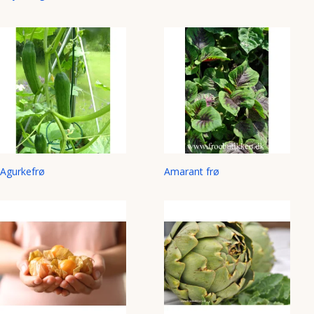
Agurkefrø
Amarant frø