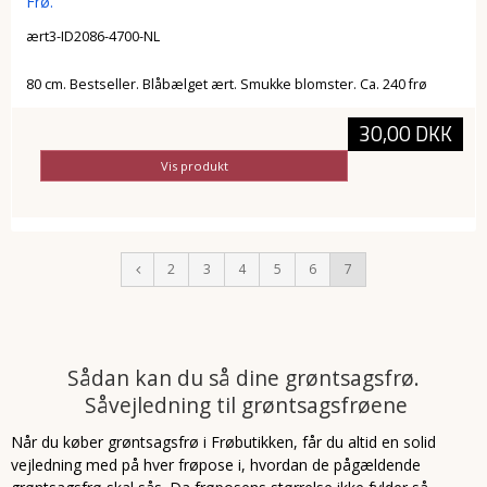
Frø.
ært3-ID2086-4700-NL
80 cm. Bestseller. Blåbælget ært. Smukke blomster. Ca. 240 frø
30,00 DKK
Vis produkt
2
3
4
5
6
7
Sådan kan du så dine grøntsagsfrø.
Såvejledning til grøntsagsfrøene
Når du køber grøntsagsfrø i Frøbutikken, får du altid en solid
vejledning med på hver frøpose i, hvordan de pågældende