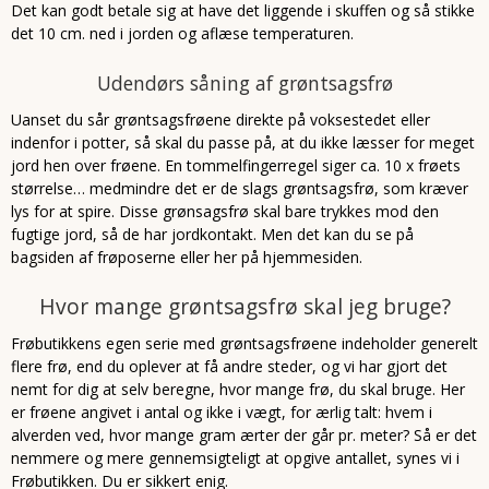
Det kan godt betale sig at have det liggende i skuffen og så stikke
det 10 cm. ned i jorden og aflæse temperaturen.
Udendørs såning af grøntsagsfrø
Uanset du sår grøntsagsfrøene direkte på voksestedet eller
indenfor i potter, så skal du passe på, at du ikke læsser for meget
jord hen over frøene. En tommelfingerregel siger ca. 10 x frøets
størrelse… medmindre det er de slags grøntsagsfrø, som kræver
lys for at spire. Disse grønsagsfrø skal bare trykkes mod den
fugtige jord, så de har jordkontakt. Men det kan du se på
bagsiden af frøposerne eller her på hjemmesiden.
Hvor mange grøntsagsfrø skal jeg bruge?
Frøbutikkens egen serie med grøntsagsfrøene indeholder generelt
flere frø, end du oplever at få andre steder, og vi har gjort det
nemt for dig at selv beregne, hvor mange frø, du skal bruge. Her
er frøene angivet i antal og ikke i vægt, for ærlig talt: hvem i
alverden ved, hvor mange gram ærter der går pr. meter? Så er det
nemmere og mere gennemsigteligt at opgive antallet, synes vi i
Frøbutikken. Du er sikkert enig.