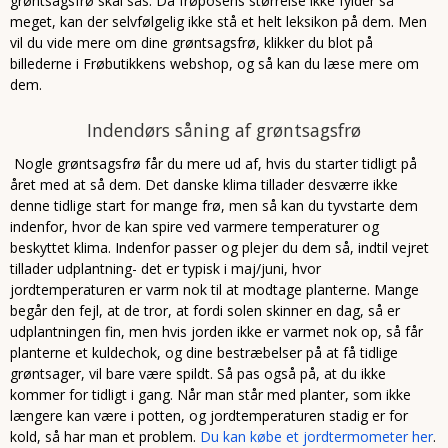
grøntsagsfrø skal sås. Da frøposens størrelse ikke fylder så
meget, kan der selvfølgelig ikke stå et helt leksikon på dem. Men
vil du vide mere om dine grøntsagsfrø, klikker du blot på
billederne i Frøbutikkens webshop, og så kan du læse mere om
dem.
Indendørs såning af grøntsagsfrø
Nogle grøntsagsfrø får du mere ud af, hvis du starter tidligt på
året med at så dem. Det danske klima tillader desværre ikke
denne tidlige start for mange frø, men så kan du tyvstarte dem
indenfor, hvor de kan spire ved varmere temperaturer og
beskyttet klima. Indenfor passer og plejer du dem så, indtil vejret
tillader udplantning- det er typisk i maj/juni, hvor
jordtemperaturen er varm nok til at modtage planterne. Mange
begår den fejl, at de tror, at fordi solen skinner en dag, så er
udplantningen fin, men hvis jorden ikke er varmet nok op, så får
planterne et kuldechok, og dine bestræbelser på at få tidlige
grøntsager, vil bare være spildt. Så pas også på, at du ikke
kommer for tidligt i gang. Når man står med planter, som ikke
længere kan være i potten, og jordtemperaturen stadig er for
kold, så har man et problem.
Du kan købe et jordtermometer her
.