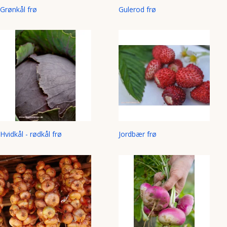
Grønkål frø
Gulerod frø
Hvidkål - rødkål frø
Jordbær frø