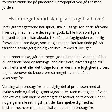
forstyrre rødderne på planterne. Pottepapiret ved gå i et med
jorden.
Hvor meget vand skal grøntsagsfrø have?
Indtil grøntsagsfrøene har spiret, skal du sørge for, at de får vand
hver dag, med mindre det regner godt. Et lille frø, som lige er
begyndt at spire, kan absolut ikke tåle, at fugtigheden pludselig
forsvinder et par dage, som nogle mennesker kan finde på. Så
tørrer de selvfølgelig ind og kan ikke vækkes til live igen.
Er sommeren tør, går der meget god tid med det vanderi, så har
du en tønde med opsamlingsvand eller flere, bliver du glad for
den. I efteråret eller det tidlige forår er der mere fugtighed i luften,
og her behøver du knap være så meget over de såede
grøntsagsfrø.
Vanding af grøntsagsfrø er en vigtig del af processen med at
dyrke sunde og frodige grøntsagsplanter. Men mængden af vand,
der kræves, kan variere afhængigt af forskellige faktorer. Her er
nogle generelle retningslinjer, der kan hjælpe dig med at
bestemme, hvor meget du skal vande dine grøntsagsfrø: