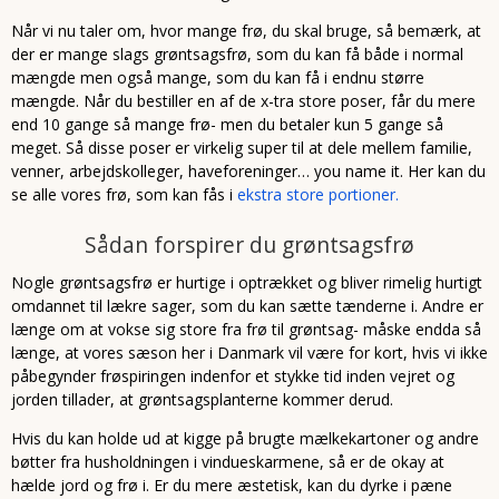
Når vi nu taler om, hvor mange frø, du skal bruge, så bemærk, at
der er mange slags grøntsagsfrø, som du kan få både i normal
mængde men også mange, som du kan få i endnu større
mængde. Når du bestiller en af de x-tra store poser, får du mere
end 10 gange så mange frø- men du betaler kun 5 gange så
meget. Så disse poser er virkelig super til at dele mellem familie,
venner, arbejdskolleger, haveforeninger… you name it. Her kan du
se alle vores frø, som kan fås i
ekstra store portioner.
Sådan forspirer du grøntsagsfrø
Nogle grøntsagsfrø er hurtige i optrækket og bliver rimelig hurtigt
omdannet til lækre sager, som du kan sætte tænderne i. Andre er
længe om at vokse sig store fra frø til grøntsag- måske endda så
længe, at vores sæson her i Danmark vil være for kort, hvis vi ikke
påbegynder frøspiringen indenfor et stykke tid inden vejret og
jorden tillader, at grøntsagsplanterne kommer derud.
Hvis du kan holde ud at kigge på brugte mælkekartoner og andre
bøtter fra husholdningen i vindueskarmene, så er de okay at
hælde jord og frø i. Er du mere æstetisk, kan du dyrke i pæne