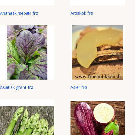
Ananaskirsebær frø
Artiskok frø
Asiatisk grønt frø
Asier frø