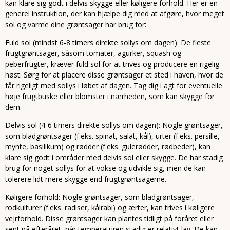
kan klare sig godt i delvis skygge eller køligere forhold. Her er en
generel instruktion, der kan hjælpe dig med at afgøre, hvor meget
sol og varme dine grøntsager har brug for:
Fuld sol (mindst 6-8 timers direkte sollys om dagen): De fleste
frugtgrøntsager, såsom tomater, agurker, squash og
peberfrugter, kræver fuld sol for at trives og producere en rigelig
høst. Sørg for at placere disse grøntsager et sted i haven, hvor de
får rigeligt med sollys i løbet af dagen. Tag dig i agt for eventuelle
høje frugtbuske eller blomster i nærheden, som kan skygge for
dem.
Delvis sol (4-6 timers direkte sollys om dagen): Nogle grøntsager,
som bladgrøntsager (f.eks. spinat, salat, kål), urter (f.eks. persille,
mynte, basilikum) og rødder (f.eks. gulerødder, rødbeder), kan
klare sig godt i områder med delvis sol eller skygge. De har stadig
brug for noget sollys for at vokse og udvikle sig, men de kan
tolerere lidt mere skygge end frugtgrøntsagerne.
Køligere forhold: Nogle grøntsager, som bladgrøntsager,
rodkulturer (f.eks. radiser, kålrabi) og ærter, kan trives i køligere
vejrforhold. Disse grøntsager kan plantes tidligt på foråret eller
sent på efteråret, når temperaturen stadig er relativt lav. De kan