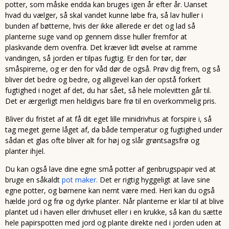
potter, som måske endda kan bruges igen år efter år. Uanset
hvad du vælger, så skal vandet kunne løbe fra, så lav huller i
bunden af bøtterne, hvis der ikke allerede er det og lad så
planterne suge vand op gennem disse huller fremfor at
plaskvande dem ovenfra. Det kræver lidt øvelse at ramme
vandingen, så jorden er tilpas fugtig. Er den for tør, dør
småspirerne, og er den for våd dør de også. Prøv dig frem, og så
bliver det bedre og bedre, og alligevel kan der opstå forkert
fugtighed i noget af det, du har sået, så hele molevitten går til.
Det er ærgerligt men heldigvis bare frø til en overkommelig pris.
Bliver du fristet af at få dit eget lille minidrivhus at forspire i, så
tag meget gerne låget af, da både temperatur og fugtighed under
sådan et glas ofte bliver alt for høj og slår grøntsagsfrø og
planter ihjel.
Du kan også lave dine egne små potter af genbrugspapir ved at
bruge en såkaldt
pot maker.
Det er rigtig hyggeligt at lave sine
egne potter, og børnene kan nemt være med. Heri kan du også
hælde jord og frø og dyrke planter. Når planterne er klar til at blive
plantet ud i haven eller drivhuset eller i en krukke, så kan du sætte
hele papirspotten med jord og plante direkte ned i jorden uden at