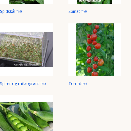
Spidskål frø
Spinat frø
Spirer og mikrogrønt frø
Tomatfrø