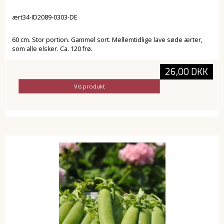
ært34-ID2089-0303-DE
60 cm. Stor portion. Gammel sort. Mellemtidlige lave søde ærter,
som alle elsker. Ca. 120 frø.
26,00 DKK
Vis produkt