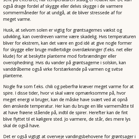
også drage fordel af skygge eller delvis skygge i de varmere
sommermåneder for at undgå, at de bliver stressede af for
meget varme.
Husk, at selvom solen er vigtig for grøntsagernes vækst og
udvikling, kan overdreven varme være skadelig. Hvis temperaturen
bliver for ekstrem, kan det være en god idé at give nogle former
for skygge eller bruge midlertidige overdækninger (f.eks. net eller
klude) for at beskytte planterne mod forbrændinger eller
overophedning. Hvis du vander på grøntsagerne i solskin, kan
vanddråberne også virke forstærkende på varmen og svitse
planterne.
Nogle frø som f.eks. chili og peberfrø kræver meget varme for at
spire. I disse tider, hvor vi skal være opmærksomme på, hvor
meget energi vi bruger, kan de måske have svært ved at opnå
den ønskede temperatur. Her kan du bruge en lille varmemåtte til
at have frøene stående på, indtil de spirer. Herefter kan de fint
blive flyttet til et køligere sted. Jo varmere, de står, des mere lys
skal de også have.
Det er også vigtigt at overveje vandingsbehovene for grøntsager i