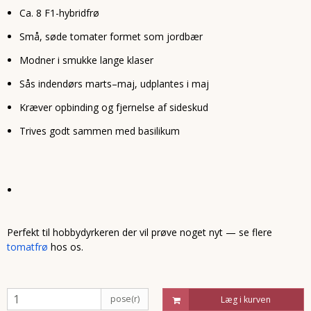
Ca. 8 F1-hybridfrø
Små, søde tomater formet som jordbær
Modner i smukke lange klaser
Sås indendørs marts–maj, udplantes i maj
Kræver opbinding og fjernelse af sideskud
Trives godt sammen med basilikum
Perfekt til hobbydyrkeren der vil prøve noget nyt — se flere
tomatfrø
hos os.
pose(r)
Læg i kurven