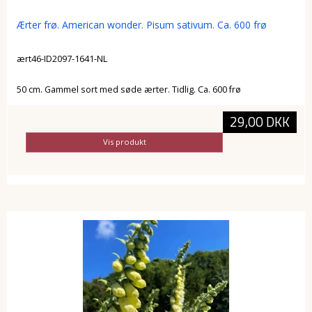
Ærter frø. American wonder. Pisum sativum. Ca. 600 frø
ært46-ID2097-1641-NL
50 cm. Gammel sort med søde ærter. Tidlig. Ca. 600 frø
29,00 DKK
Vis produkt