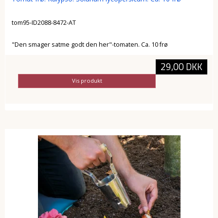
tom95-ID2088-8472-AT
"Den smager satme godt den her"-tomaten. Ca. 10 frø
29,00 DKK
Vis produkt