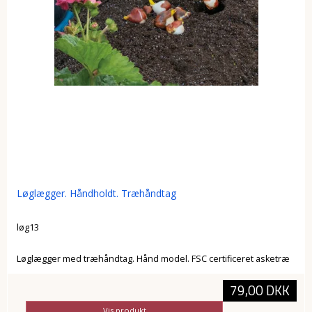
Løglægger. Håndholdt. Træhåndtag
løg13
Løglægger med træhåndtag. Hånd model. FSC certificeret asketræ
79,00 DKK
Vis produkt