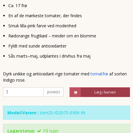
Ca. 17 frø
En af de mørkeste tomater, der findes
Smuk lilla-pink farve ved modenhed
Rødorange frugtkød – minder om en blomme
Fyldt med sunde antioxidanter
Sås marts–maj, udplantes i drivhus fra maj
Dyrk unikke og antioxidant-rige tomater med
tomatfrø
af sorten
Indigo rose.
pose(r)
Læg i kurven
Model/Varenr.:
tom25-ID2075-0309-IN
Lagerstatus:
På lager