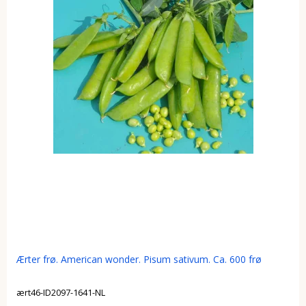
Ærter frø. American wonder. Pisum sativum. Ca. 600 frø
ært46-ID2097-1641-NL