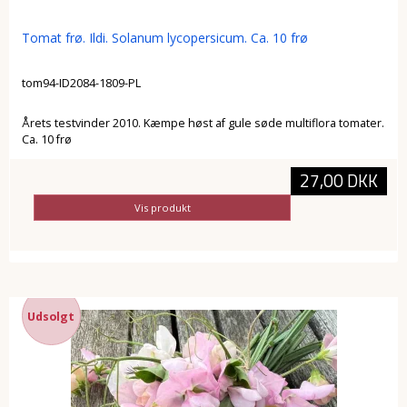
Tomat frø. Ildi. Solanum lycopersicum. Ca. 10 frø
tom94-ID2084-1809-PL
Årets testvinder 2010. Kæmpe høst af gule søde multiflora tomater.
Ca. 10 frø
27,00 DKK
Vis produkt
Udsolgt