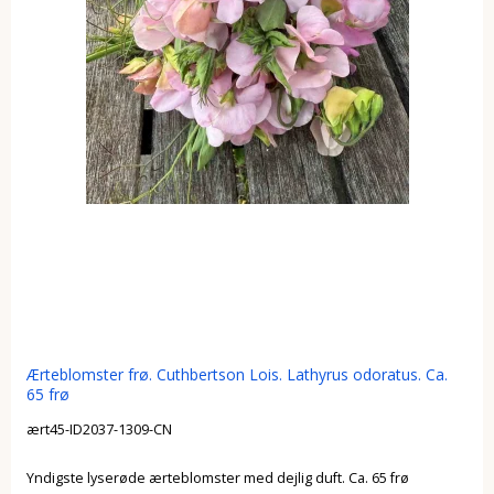
Ærteblomster frø. Cuthbertson Lois. Lathyrus odoratus. Ca.
65 frø
ært45-ID2037-1309-CN
Yndigste lyserøde ærteblomster med dejlig duft. Ca. 65 frø