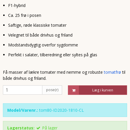
F1-hybrid
Ca. 25 frø i posen
Saftige, røde klassiske tomater
Velegnet til både drivhus og friland
Modstandsdygtig overfor sygdomme
Perfekt i salater, tilberedning eller syltes på glas
Få masser af lækre tomater med nemme og robuste
tomatfrø
til
både drivhus og friland.
pose(r)
Læg i kurven
Model/Varenr.:
tom80-ID2020-1810-CL
Lagerstatus:
På lager