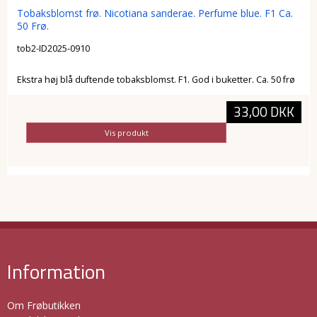
Tobaksblomst frø. Nicotiana sanderae. Perfume blue. F1 Ca.
50 Frø.
tob2-ID2025-0910
Ekstra høj blå duftende tobaksblomst. F1. God i buketter. Ca. 50 frø
33,00 DKK
Vis produkt
Information
Om Frøbutikken