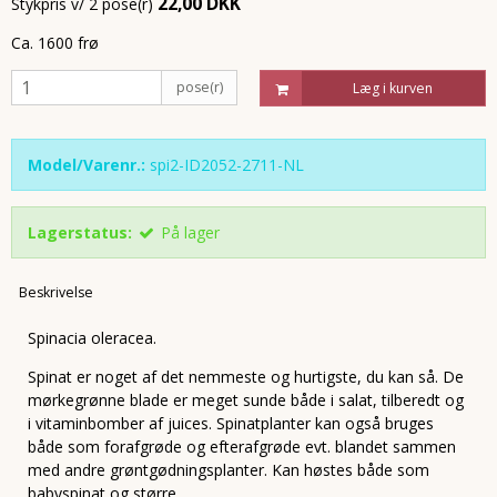
22,00 DKK
Stykpris v/ 2 pose(r)
Ca. 1600 frø
pose(r)
Læg i kurven
Model/Varenr.:
spi2-ID2052-2711-NL
Lagerstatus:
På lager
Beskrivelse
Spinacia oleracea.
Spinat er noget af det nemmeste og hurtigste, du kan så. De
mørkegrønne blade er meget sunde både i salat, tilberedt og
i vitaminbomber af juices. Spinatplanter kan også bruges
både som forafgrøde og efterafgrøde evt. blandet sammen
med andre grøntgødningsplanter. Kan høstes både som
babyspinat og større.