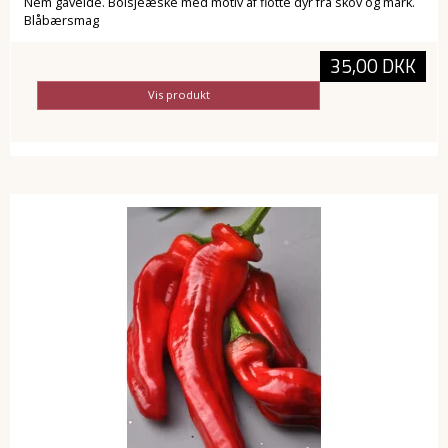
Nem gaveide. Bolsjeæske med motiv af flotte dyr fra skov og mark.
Blåbærsmag
35,00 DKK
Vis produkt