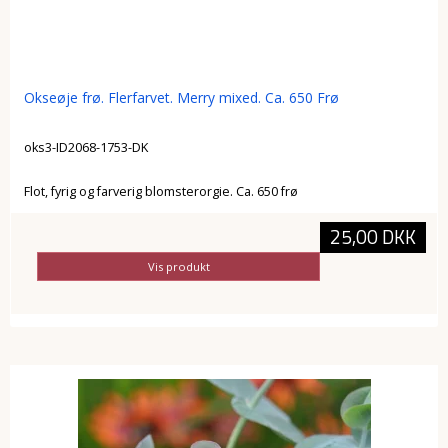
Okseøje frø. Flerfarvet. Merry mixed. Ca. 650 Frø
oks3-ID2068-1753-DK
Flot, fyrig og farverig blomsterorgie. Ca. 650 frø
25,00 DKK
Vis produkt