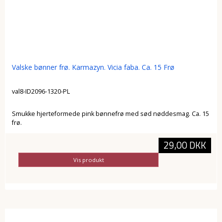
Valske bønner frø. Karmazyn. Vicia faba. Ca. 15 Frø
val8-ID2096-1320-PL
Smukke hjerteformede pink bønnefrø med sød nøddesmag. Ca. 15
frø.
29,00 DKK
Vis produkt