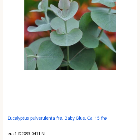
Eucalyptus pulverulenta frø. Baby Blue. Ca. 15 frø
euc1-ID2093-0411-NL