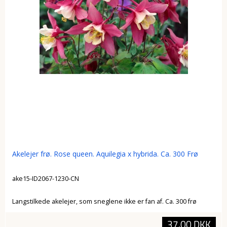
Akelejer frø. Rose queen. Aquilegia x hybrida. Ca. 300 Frø
ake15-ID2067-1230-CN
Langstilkede akelejer, som sneglene ikke er fan af. Ca. 300 frø
37,00 DKK