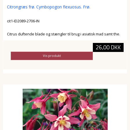
Citrongræs frø. Cymbopogon flexuosus. Frø.
cit1-ID2089-2706-IN
Citrus duftende blade og stængler til brug i asiatisk mad samt the.
26,00 DKK
Vis produkt