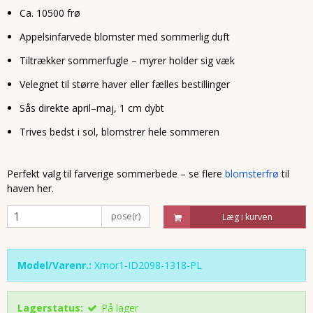
Ca. 10500 frø
Appelsinfarvede blomster med sommerlig duft
Tiltrækker sommerfugle – myrer holder sig væk
Velegnet til større haver eller fælles bestillinger
Sås direkte april–maj, 1 cm dybt
Trives bedst i sol, blomstrer hele sommeren
Perfekt valg til farverige sommerbede – se flere
blomsterfrø
til
haven her.
pose(r)
Læg i kurven
Model/Varenr.:
Xmor1-ID2098-1318-PL
Lagerstatus:
På lager