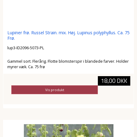
Lupiner frø. Russel Strain. mix. Høj. Lupinus polyphyllus. Ca. 75
Frø.
lup3-ID2096-5073-PL
Gammel sort. Flerårig. Flotte blomsterspir i blandede farver. Holder
myrer væk. Ca. 75 frø
18,00 DKK
Vis produkt