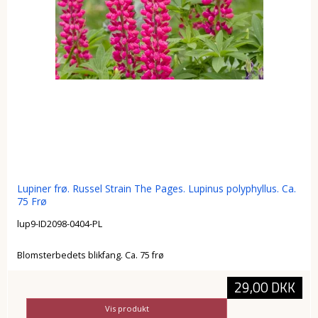
Lupiner frø. Russel Strain The Pages. Lupinus polyphyllus. Ca.
75 Frø
lup9-ID2098-0404-PL
Blomsterbedets blikfang. Ca. 75 frø
29,00 DKK
Vis produkt