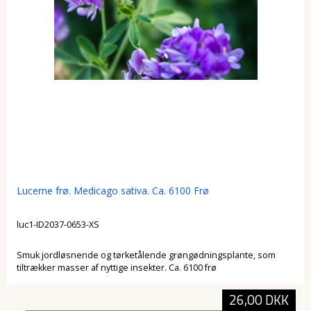
Lucerne frø. Medicago sativa. Ca. 6100 Frø
luc1-ID2037-0653-XS
Smuk jordløsnende og tørketålende grøngødningsplante, som
tiltrækker masser af nyttige insekter. Ca. 6100 frø
26,00 DKK