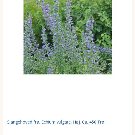
Slangehoved frø. Echium vulgare. Høj. Ca. 450 Frø