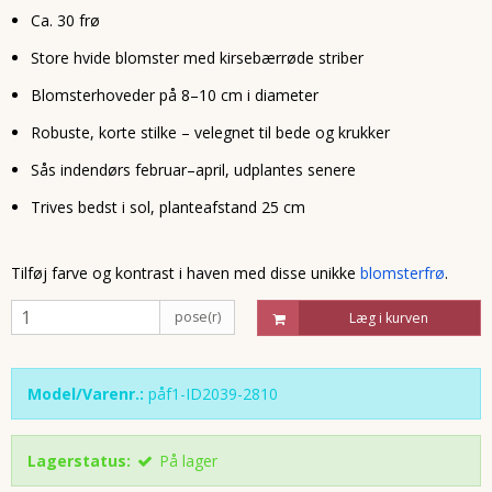
Ca. 30 frø
Store hvide blomster med kirsebærrøde striber
Blomsterhoveder på 8–10 cm i diameter
Robuste, korte stilke – velegnet til bede og krukker
Sås indendørs februar–april, udplantes senere
Trives bedst i sol, planteafstand 25 cm
Tilføj farve og kontrast i haven med disse unikke
blomsterfrø
.
pose(r)
Læg i kurven
Model/Varenr.:
påf1-ID2039-2810
Lagerstatus:
På lager