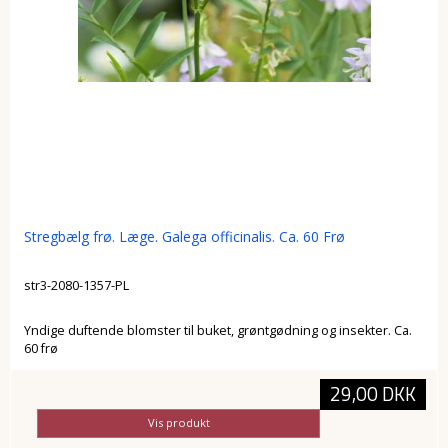
Stregbælg frø. Læge. Galega officinalis. Ca. 60 Frø
str3-2080-1357-PL
Yndige duftende blomster til buket, grøntgødning og insekter. Ca.
60 frø
29,00 DKK
Vis produkt