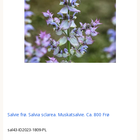
Salvie frø. Salvia sclarea. Muskatsalvie. Ca. 800 Frø
sal43-ID2023-1809-PL