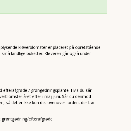
 oplysende kløverblomster er placeret på opretstående
 små landlige buketter. Kløveren går også under
God efterafgrøde / grøngødningsplante. Hvis du sår
verblomster året efter i maj-juni. Sår du derimod
den, så det er ikke kun det ovenover jorden, der bør
t grøntgødning/efterafgrøde.