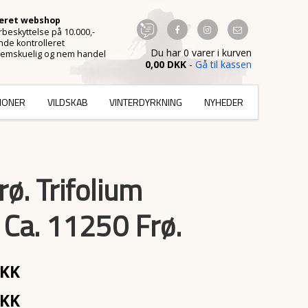
ceret webshop
beskyttelse på 10.000,-
de kontrolleret
Du har 0 varer i kurven
emskuelig og nem handel
0,00 DKK
-
Gå til kassen
TIONER
VILDSKAB
VINTERDYRKNING
NYHEDER
rø. Trifolium
 Ca. 11250 Frø.
DKK
DKK