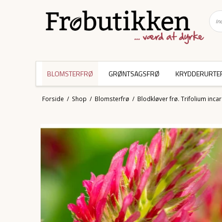
BLOMSTERFRØ
GRØNTSAGSFRØ
KRYDDERURTE
Forside
/
Shop
/
Blomsterfrø
/
Blodkløver frø. Trifolium inca