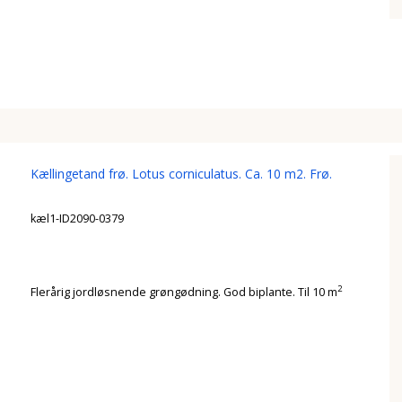
Kællingetand frø. Lotus corniculatus. Ca. 10 m2. Frø.
kæl1-ID2090-0379
2
Flerårig jordløsnende grøngødning. God biplante. Til 10 m