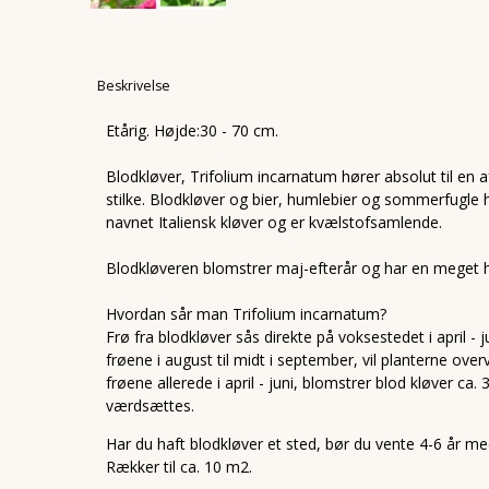
Beskrivelse
Etårig. Højde:30 - 70 cm.
Blodkløver, Trifolium incarnatum hører absolut til en
stilke. Blodkløver og bier, humlebier og sommerfugle
navnet Italiensk kløver og er kvælstofsamlende.
Blodkløveren blomstrer maj-efterår og har en meget hø
Hvordan sår man Trifolium incarnatum?
Frø fra blodkløver sås direkte på voksestedet i april -
frøene i august til midt i september, vil planterne ov
frøene allerede i april - juni, blomstrer blod kløver c
værdsættes.
Har du haft blodkløver et sted, bør du vente 4-6 år 
Rækker til ca. 10 m2.