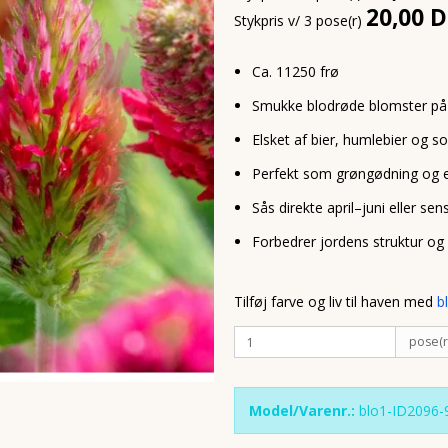
20,00 
Stykpris v/ 3 pose(r)
Ca. 11250 frø
Smukke blodrøde blomster på o
Elsket af bier, humlebier og 
Perfekt som grøngødning og e
Sås direkte april–juni eller s
Forbedrer jordens struktur og
Tilføj farve og liv til haven med
b
pose(r
Model/Varenr.:
blo1-ID2096-