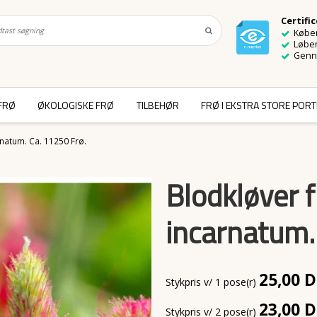
Certifi
Køber
Løben
Genn
FRØ
ØKOLOGISKE FRØ
TILBEHØR
FRØ I EKSTRA STORE POR
rnatum. Ca. 11250 Frø.
Blodkløver f
incarnatum.
25,00 
Stykpris v/ 1 pose(r)
23,00 
Stykpris v/ 2 pose(r)