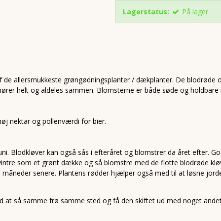
Lagerstatus:
På lager
 af de allersmukkeste grøngødningsplanter / dækplanter. De blodrøde
 hører helt og aldeles sammen. Blomsterne er både søde og holdbare i
j nektar og pollenværdi for bier.
 juni. Blodkløver kan også sås i efteråret og blomstrer da året efter. 
ervintre som et grønt dække og så blomstre med de flotte blodrøde klø
a. 3 måneder senere. Plantens rødder hjælper også med til at løsne jor
med at så samme frø samme sted og få den skiftet ud med noget ande