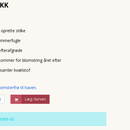
DKK
prette stilke
sommerfugle
fterafgrøde
ensommer for blomstring året efter
 samler kvælstof
lomsterfrø til haven
.
)
Læg i kurven
9589-XS