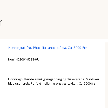
r
Honningurt frø. Phacelia tanacetifolia. Ca. 5000 Frø.
hon1-ID2064-9588-HU
Honningduftende smuk grøngødning og dækafgrøde. Mindsker
bladlusangreb. Perfekt mellem grønsagsrækken. Ca. 5000 frø.