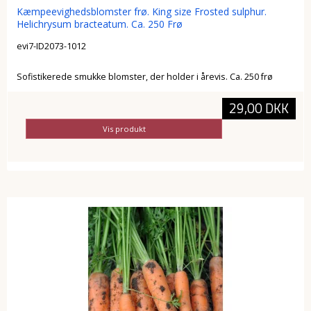
Kæmpeevighedsblomster frø. King size Frosted sulphur.
Helichrysum bracteatum. Ca. 250 Frø
evi7-ID2073-1012
Sofistikerede smukke blomster, der holder i årevis. Ca. 250 frø
29,00 DKK
Vis produkt