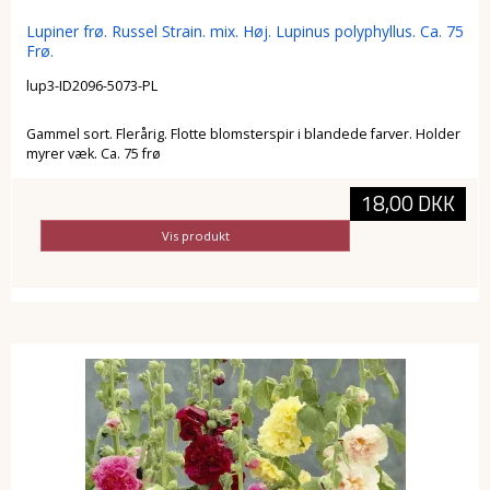
Lupiner frø. Russel Strain. mix. Høj. Lupinus polyphyllus. Ca. 75
Frø.
lup3-ID2096-5073-PL
Gammel sort. Flerårig. Flotte blomsterspir i blandede farver. Holder
myrer væk. Ca. 75 frø
18,00 DKK
Vis produkt