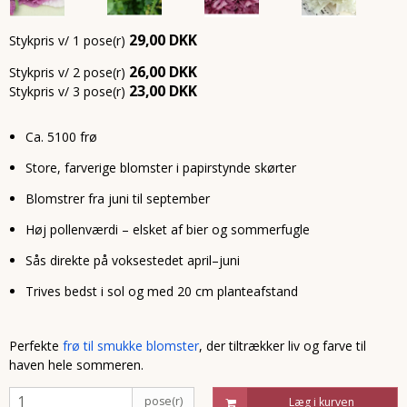
29,00 DKK
Stykpris v/ 1 pose(r)
26,00 DKK
Stykpris v/ 2 pose(r)
23,00 DKK
Stykpris v/ 3 pose(r)
Ca. 5100 frø
Store, farverige blomster i papirstynde skørter
Blomstrer fra juni til september
Høj pollenværdi – elsket af bier og sommerfugle
Sås direkte på voksestedet april–juni
Trives bedst i sol og med 20 cm planteafstand
Perfekte
frø til smukke blomster
, der tiltrækker liv og farve til
haven hele sommeren.
pose(r)
Læg i kurven