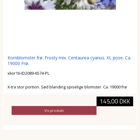
Kornblomster frø. Frosty mix. Centaurea cyanus. XL pose. Ca.
19000 Frø.
xkor16-ID2089-6574-PL
X-tra stor portion. Sød blanding spiselige blomster. Ca. 19000 frø
145,00 DKK
Vis produkt