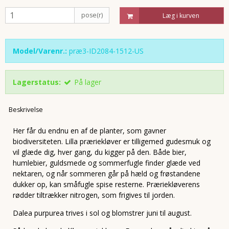
pose(r)
Læg i kurven
Model/Varenr.:
præ3-ID2084-1512-US
Lagerstatus:
På lager
Beskrivelse
Her får du endnu en af de planter, som gavner
biodiversiteten. Lilla præriekløver er tilligemed gudesmuk og
vil glæde dig, hver gang, du kigger på den. Både bier,
humlebier, guldsmede og sommerfugle finder glæde ved
nektaren, og når sommeren går på hæld og frøstandene
dukker op, kan småfugle spise resterne. Præriekløverens
rødder tiltrækker nitrogen, som frigives til jorden.
Dalea purpurea trives i sol og blomstrer juni til august.