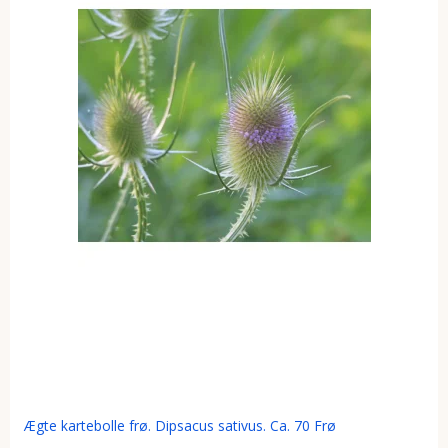
Ægte kartebolle frø. Dipsacus sativus. Ca. 70 Frø