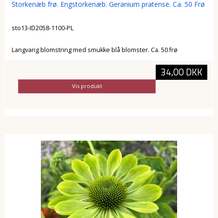
Storkenæb frø. Engstorkenæb. Geranium pratense. Ca. 50 Frø
sto13-ID2058-1100-PL
Langvarig blomstring med smukke blå blomster. Ca. 50 frø
34,00 DKK
Vis produkt