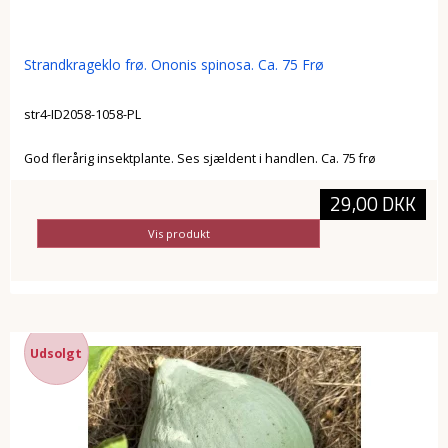
Strandkrageklo frø. Ononis spinosa. Ca. 75 Frø
str4-ID2058-1058-PL
God flerårig insektplante. Ses sjældent i handlen. Ca. 75 frø
29,00 DKK
Vis produkt
Udsolgt