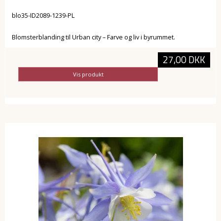
blo35-ID2089-1239-PL
Blomsterblanding til Urban city – Farve og liv i byrummet.
27,00 DKK
Vis produkt