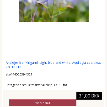
Akelejer frø. Kirigami. Light blue and white. Aquilegia caerulea.
Ca. 10 Frø
ake14-ID2039-4321
Betagende smuk tofarvet akeleje. Ca. 10 frø
31,00 DKK
Vis produkt