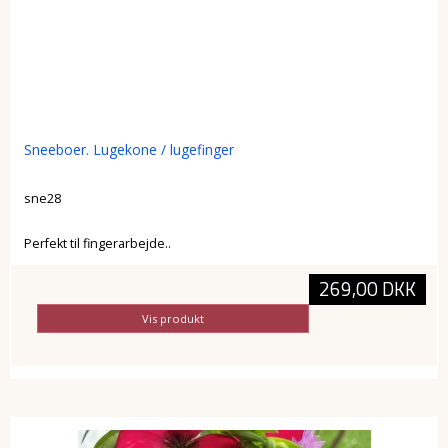
Sneeboer. Lugekone / lugefinger
sne28
Perfekt til fingerarbejde..
269,00 DKK
Vis produkt