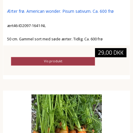
Ærter frø. American wonder. Pisum sativum. Ca. 600 frø
ært46-ID2097-1641-NL
50 cm. Gammel sort med søde ærter. Tidlig. Ca. 600 frø
29,00 DKK
Vis produkt