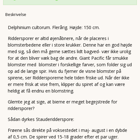
Beskrivelse
Delphinium cultorum. Flerårig. Højde: 150 cm.
Riddersporer er altid øjenåbnere, når de placeres i
blomsterbedene eller i store krukker. Denne har en god højde
med sig, så den må gerne sættes lidt bagved- vær ikke urolig
for at den bliver væk bag de andre. Giant Pacific får smukke
blomster med blomster i forskellige farver, som folder sig ud
op ad de lange spir. Hvis du fjerner de visne blomster på
spirene, ser Riddersporerne hele tiden friske ud. Når der ikke
er mere frisk at vise frem, klipper du spiret af og kan være
heldig at få endnu en blomstring.
Glemte jeg at sige, at bierne er meget begejstrede for
riddersporer?
Sådan dyrkes Stauderidderspore:
Frøene sås direkte på voksestedet i maj- august i en dybde
af 0,5 cm. De spirer ved 15-18 grader efter et par uger.