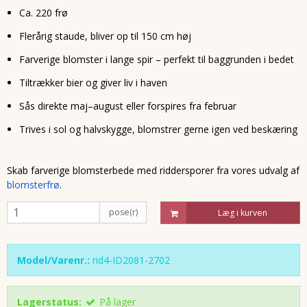
Ca. 220 frø
Flerårig staude, bliver op til 150 cm høj
Farverige blomster i lange spir – perfekt til baggrunden i bedet
Tiltrækker bier og giver liv i haven
Sås direkte maj–august eller forspires fra februar
Trives i sol og halvskygge, blomstrer gerne igen ved beskæring
Skab farverige blomsterbede med riddersporer fra vores udvalg af
blomsterfrø
.
pose(r)
Læg i kurven
Model/Varenr.:
rid4-ID2081-2702
Lagerstatus:
På lager