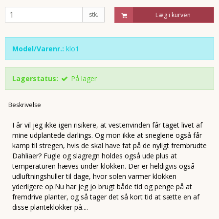
stk.
Læg i kurven
Model/Varenr.:
klo1
Lagerstatus:
På lager
Beskrivelse
I år vil jeg ikke igen risikere, at vestenvinden får taget livet af
mine udplantede darlings. Og mon ikke at sneglene også får
kamp til stregen, hvis de skal have fat på de nyligt frembrudte
Dahliaer? Fugle og slagregn holdes også ude plus at
temperaturen hæves under klokken. Der er heldigvis også
udluftningshuller til dage, hvor solen varmer klokken
yderligere op.Nu har jeg jo brugt både tid og penge på at
fremdrive planter, og så tager det så kort tid at sætte en af
disse planteklokker på....