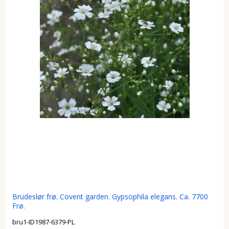
Brudeslør frø. Covent garden. Gypsophila elegans. Ca. 7700
Frø.
bru1-ID1987-6379-PL