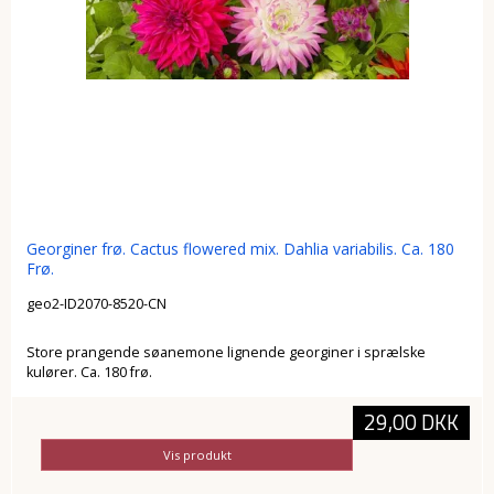
Georginer frø. Cactus flowered mix. Dahlia variabilis. Ca. 180
Frø.
geo2-ID2070-8520-CN
Store prangende søanemone lignende georginer i sprælske
kulører. Ca. 180 frø.
29,00 DKK
Vis produkt