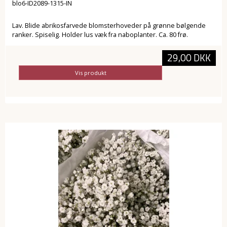
blo6-ID2089-1315-IN
Lav. Blide abrikosfarvede blomsterhoveder på grønne bølgende
ranker. Spiselig. Holder lus væk fra naboplanter. Ca. 80 frø.
29,00 DKK
Vis produkt