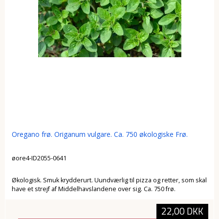
Oregano frø. Origanum vulgare. Ca. 750 økologiske Frø.
øore4-ID2055-0641
Økologisk. Smuk krydderurt. Uundværlig til pizza og retter, som skal
have et strejf af Middelhavslandene over sig. Ca. 750 frø.
22,00 DKK