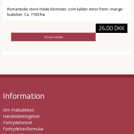
Romantiske store hvide blomster, som kalder Amor frem i mange
buketter. Ca. 7700 frø
26,00 DKK
Vis produkt
Information
Om Frøbutikken
Handelsbetingelser
Fortrydelsesret
Fortrydelsesformular