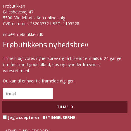
Frøbutikken
Billeshavevej 47
5500 Middelfart - Kun online salg
CVR-nummer
:
28205732 LBST- 1105528
info@froebutikken.dk
Frøbutikkens nyhedsbrev
Tilmeld dig vores nyhedsbrev og få tilsendt e-mails 6-24 gange
om året med gode tilbud, tips og nyheder fra vores
varesortiment.
Du kan til enhver tid framelde dig igen.
TILMELD
Jeg accepterer
BETINGELSERNE
AFMELD NYHEDSBREV