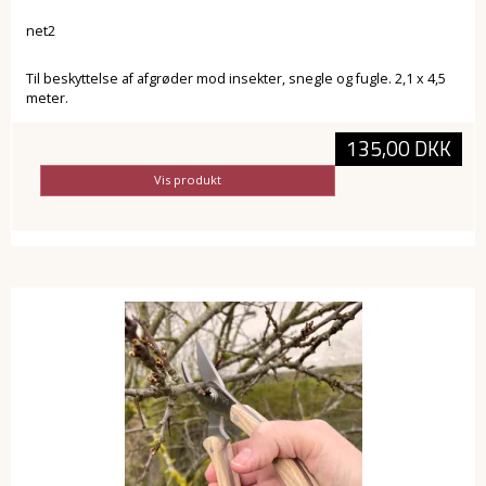
net2
Til beskyttelse af afgrøder mod insekter, snegle og fugle. 2,1 x 4,5
meter.
135,00 DKK
Vis produkt