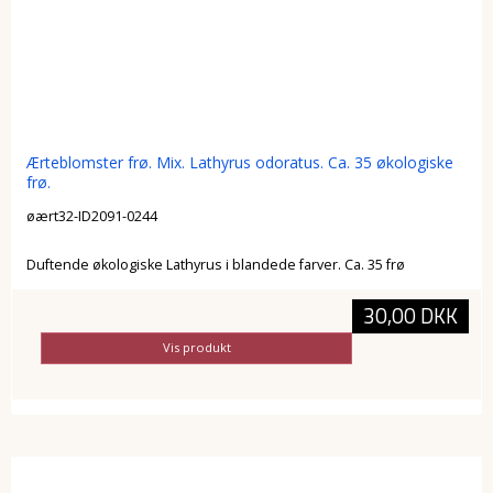
Ærteblomster frø. Mix. Lathyrus odoratus. Ca. 35 økologiske
frø.
øært32-ID2091-0244
Duftende økologiske Lathyrus i blandede farver. Ca. 35 frø
30,00 DKK
Vis produkt