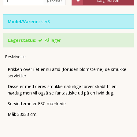
pakke(r)
Læg i kurven
Model/Varenr.:
ser8
Lagerstatus:
På lager
Beskrivelse
Prikken over i´et er nu altid (foruden blomsterne) de smukke
servietter.
Disse er med deres smukke naturlige farver skabt til en
hørdug men vil også se fantastiske ud på en hvid dug.
Servietterne er FSC mærkede.
Mål: 33x33 cm.