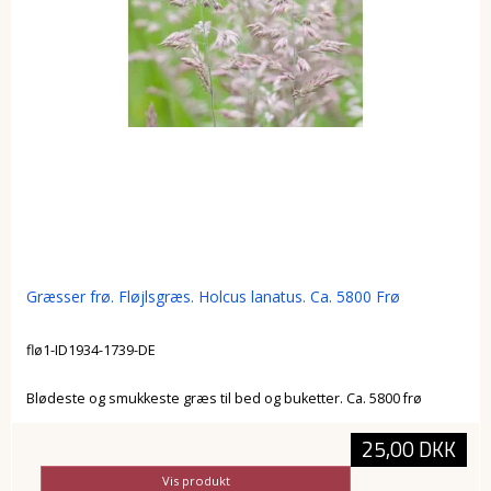
Græsser frø. Fløjlsgræs. Holcus lanatus. Ca. 5800 Frø
flø1-ID1934-1739-DE
Blødeste og smukkeste græs til bed og buketter. Ca. 5800 frø
25,00 DKK
Vis produkt