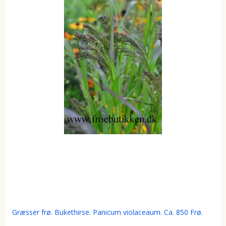
Græsser frø. Bukethirse. Panicum violaceaum. Ca. 850 Frø.