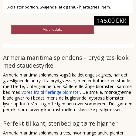
X-tra stor portion. Svajende let og smuk hjertegræs. Nem.
145,00 DKK
Vis produkt
Armeria maritima splendens – prydgræs-look
med staudestyrke
Armeria maritima splendens -også kaldet engelsk græs, har det
græslignende udtryk fra prydgræsser, men er botanisk en staude
med tætte, vintergrønne tuer. Så flere flerårige blomster i samme
bed med
vores frø til flerårige blomster
. De smalle, mørkegrønne
blade giver ro i bedet, mens de kuglerunde, dybrosa blomster
lyser op fra foråret og ofte igen hen over sommeren. Det gør den
perfekt som farverig kontrast mellem klassiske prydgræsser.
Perfekt til kant, stenbed og tørre hjørner
Armeria maritima splendens trives, hvor mange andre planter