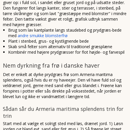
giver op: i fuld sol, i sandet eller gruset jord og på udsatte steder.
Den fungerer flot langs kanter, stier og terrasser, i stenbed, på
tørre skråninger og som lavt "græstæppe med blomster" i mindre
felter. Den tætte vækst giver et roligt, grafisk udtryk sammen
med højere græsser.
Brug som lav kantplante langs staudebed og prydgræs-bede
med
andre smukke blomsterfrø
Plant i stenbed, grus- og kystlignende bede
Skab små felter som alternativ til traditionel græsplæne
Kombinér med højere prydgræsser for flot højde- og farvespil
Nem dyrkning fra frø i danske haver
Det er enkelt at dyrke prydgræs frø som Armeria maritima
splendens, også hvis du er ny haveejer. Den vil have fuld sol og
veldrænet jord, gerne med sand eller grus blandet i. Frøene kan
forspires i potter eller sås direkte på voksestedet, når jorden er
blevet lun og ikke er vandmættet i længere tid.
Sådan sår du Armeria maritima splendens trin for
trin
Start med at vælge et solrigt sted med løs, drænet jord. 1) Løsn
jorden og bland evt. sand eller fint grus i. 2) Så frøene let strøet