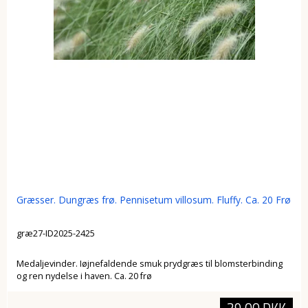
Græsser. Dungræs frø. Pennisetum villosum. Fluffy. Ca. 20 Frø
græ27-ID2025-2425
Medaljevinder. Iøjnefaldende smuk prydgræs til blomsterbinding
og ren nydelse i haven. Ca. 20 frø
29,00 DKK