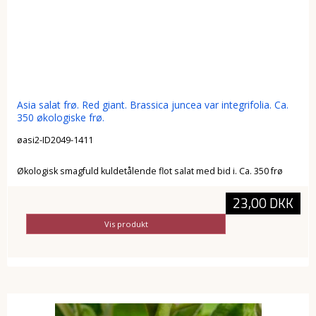
Asia salat frø. Red giant. Brassica juncea var integrifolia. Ca.
350 økologiske frø.
øasi2-ID2049-1411
Økologisk smagfuld kuldetålende flot salat med bid i. Ca. 350 frø
23,00 DKK
Vis produkt