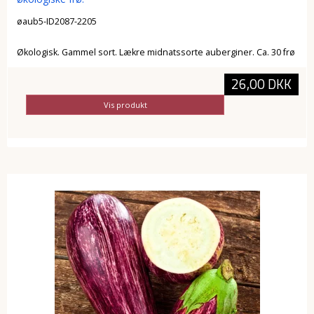
øaub5-ID2087-2205
Økologisk. Gammel sort. Lækre midnatssorte auberginer. Ca. 30 frø
26,00 DKK
Vis produkt