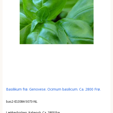
Basilikum frø. Genovese. Ocimum basilicum. Ca. 2800 Frø.
bas2-ID2084-5073-NL
Lækkerbisken. Italiensk. Ca. 2800 frø.