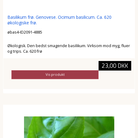
Basilikum frø. Genovese. Ocimum basilicum. Ca. 620
økologiske frø.
øbas4-ID2091-4885
Økologisk. Den bedst smagende basilikum. Virksom mod myg, fluer
og trips. Ca. 620 frø
23,00 DKK
Vis produkt