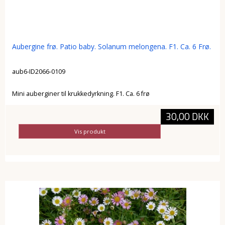
Aubergine frø. Patio baby. Solanum melongena. F1. Ca. 6 Frø.
aub6-ID2066-0109
Mini auberginer til krukkedyrkning. F1. Ca. 6 frø
30,00 DKK
Vis produkt