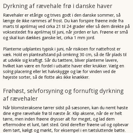
Dyrkning af rævehale frø i danske haver
Rævehaler er etårige og trives godt i den danske sommer, så
længe de ikke rammes af frost. Du kan forspire frøene inde fra
marts til april/maj ved cirka 21 til 24 grader eller så dem direkte på
voksestedet fra april/maj til juni, når jorden er lun. Frøene er små
og skal kun dækkes ganske let, cirka 1 mm jord.
Planterne udplantes typisk i juni, når risikoen for nattefrost er
væk. Hold en planteafstand på omkring 30 cm, så de får plads til
at udvikle sig kraftigt. Sår du tættere, bliver planterne lavere,
hvilket kan være en fordel i udsatte haver eller krukker. Vælg en
solrig placering eller let halvskygge og læ for vinden ved de
højeste sorter, så de flotte aks ikke knækker.
Frøhøst, selvforsyning og fornuftig dyrkning
af rævehaler
Når blomsteraksene tørrer sidst på sæsonen, kan du nemt høste
dine egne rævehale frø til næste år. Klip aksene, når de er helt
tørre, men inden frøene drysser alt for meget, og lad dem
eftermodne et lunt, tørt sted. Gnid derefter frøene ud og opbevar
dem tørt, køligt og mørkt, for eksempel i en tætsluttende bøtte.