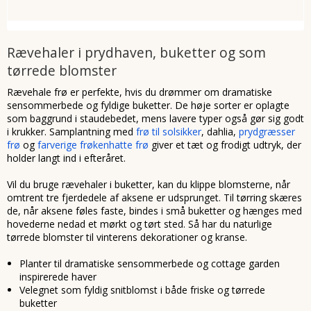
Rævehaler i prydhaven, buketter og som
tørrede blomster
Rævehale frø er perfekte, hvis du drømmer om dramatiske
sensommerbede og fyldige buketter. De høje sorter er oplagte
som baggrund i staudebedet, mens lavere typer også gør sig godt
i krukker. Samplantning med
frø til solsikker
, dahlia,
prydgræsser
frø
og
farverige frøkenhatte frø
giver et tæt og frodigt udtryk, der
holder langt ind i efteråret.
Vil du bruge rævehaler i buketter, kan du klippe blomsterne, når
omtrent tre fjerdedele af aksene er udsprunget. Til tørring skæres
de, når aksene føles faste, bindes i små buketter og hænges med
hovederne nedad et mørkt og tørt sted. Så har du naturlige
tørrede blomster til vinterens dekorationer og kranse.
Planter til dramatiske sensommerbede og cottage garden
inspirerede haver
Velegnet som fyldig snitblomst i både friske og tørrede
buketter