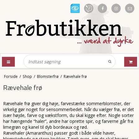
Forside
/
Shop
/
Blomsterfrø
/
Rævehale frø
Rævehale frø
Rævehale frø giver dig høje, farvestærke sommerblomster, der
virkelig gør noget for sensommerbedet. Når du vælger frø, er det
især højde, farve og vækstform, du skal kigge efter. Nogle sorter
har hængende “haler”, andre har oprette spir, og farverne går fra
limegrøn og kanel til dyb bordeaux og rød.
Rævehaler (Amaranthus) passer godt i både vilde haver,
blomsterbede og store krukker. Tænk over, om de skal bruges