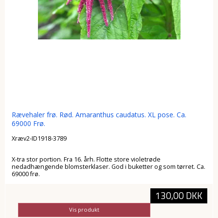
Rævehaler frø. Rød. Amaranthus caudatus. XL pose. Ca.
69000 Frø.
Xræv2-ID1918-3789
X-tra stor portion. Fra 16. årh. Flotte store violetrøde
nedadhængende blomsterklaser. God i buketter og som tørret. Ca.
69000 frø.
130,00 DKK
Vis produkt