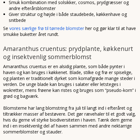
Smuk kombination med solsikker, cosmos, prydgræsser og
andre efterårsblomster
Giver struktur og højde i både staudebede, køkkenhave og
snitbede
Se
vores særlige frø til tørrede blomster
her og gør klar til at have
smukke buketter året rundt.
Amaranthus cruentus: prydplante, køkkenurt
og insektvenlig sommerblomst
Amaranthus cruentus er en alsidig plante, som både pynter i
haven og kan bruges i køkkenet. Blade, stilke og frø er spiselige,
og planten er traditionelt dyrket som kornafgrøde mange steder i
verden. De unge blade kan bruges i salater eller letsteges i
wokretter, mens frøene kan ristes og bruges som “pseudo-korn” i
grød og bagværk.
Blomsterne har lang blomstring fra juli til langt ind i efteråret og
tiltrækker masser af bestøvere. Det gør rævehaler til et godt valg,
hvis du gerne vil styrke biodiversiteten i haven. Tænk dem gerne
ind i en insektvenlig del af haven sammen med andre nektarrige
sommerblomster og stauder.